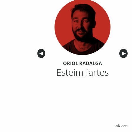
Anterior
◀︎
Sigu
▶︎
ORIOL RADALGA
Esteim fartes
Publicitat