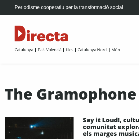
Periodisme cooperatiu per la transformació social
Catalunya
País Valencià
Illes
Catalunya Nord
Món
The Gramophone A
Say it Loud!, cultu
comunitat explor
els marges music