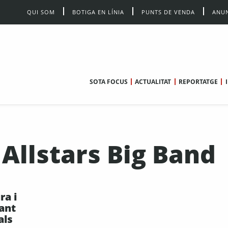
QUI SOM
BOTIGA EN LÍNIA
PUNTS DE VENDA
ANUN
SOTA FOCUS
ACTUALITAT
REPORTATGE
llstars Big Band
ra i
ant
als