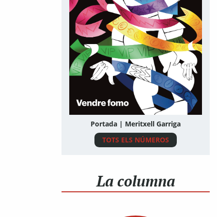
Portada | Meritxell Garriga
TOTS ELS NÚMEROS
La columna