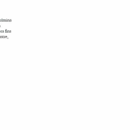
culmina
a
ra fins
ntre,