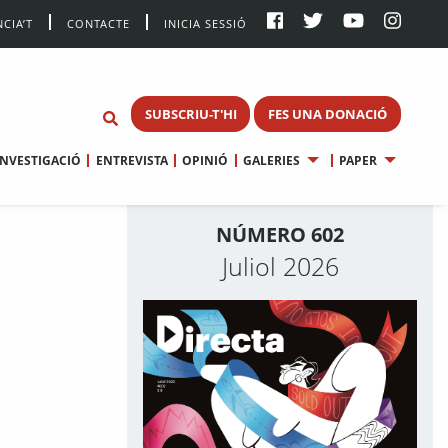
CIA’T
CONTACTE
INICIA SESSIÓ
SUBSCRIU-T'HI
FES UNA DONACIÓ
INVESTIGACIÓ
ENTREVISTA
OPINIÓ
GALERIES
PAPER
NÚMERO 602
Juliol 2026