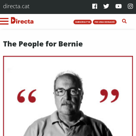
directa.cat
SUBSCRIU-T'HI
FES UNA DONACIÓ
The People for Bernie