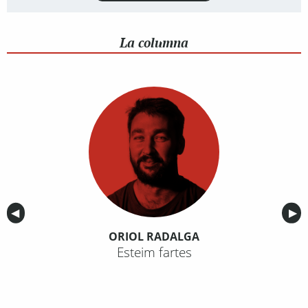
La columna
Anterior
◀︎
Sig
▶︎
ORIOL RADALGA
Esteim fartes