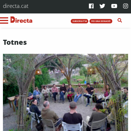
directa.cat
SUBSCRIU-T'HI
FES UNA DONACIÓ
Totnes