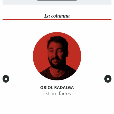
La columna
Anterior
◀︎
Sig
▶︎
ORIOL RADALGA
Esteim fartes