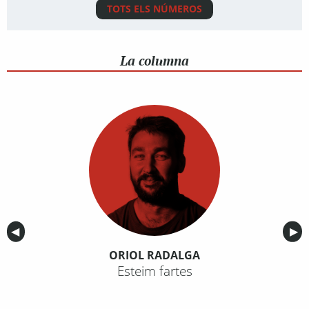
TOTS ELS NÚMEROS
La columna
Anterior
◀︎
Sig
▶︎
ORIOL RADALGA
Esteim fartes