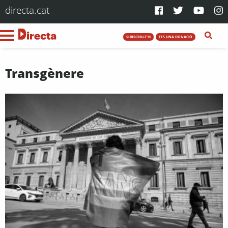
directa.cat
SUBSCRIU-T'HI
FES UNA DONACIÓ
Transgènere