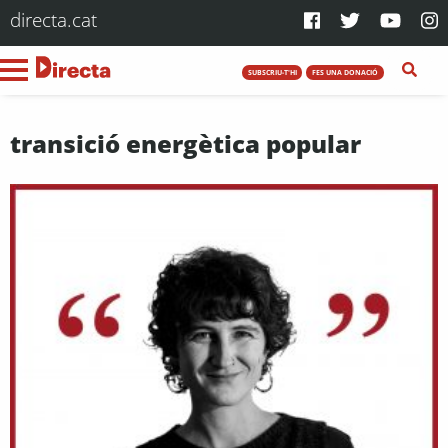
directa.cat
SUBSCRIU-T'HI
FES UNA DONACIÓ
transició energètica popular