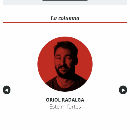
La columna
Anterior
◀︎
Sig
▶︎
ORIOL RADALGA
Esteim fartes