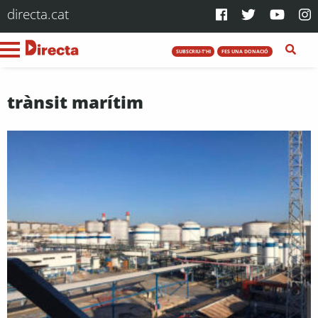
directa.cat
SUBSCRIU-T'HI
FES UNA DONACIÓ
trànsit marítim