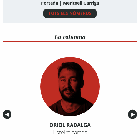
Portada | Meritxell Garriga
TOTS ELS NÚMEROS
La columna
Anterior
◀︎
Sig
▶︎
ORIOL RADALGA
Esteim fartes