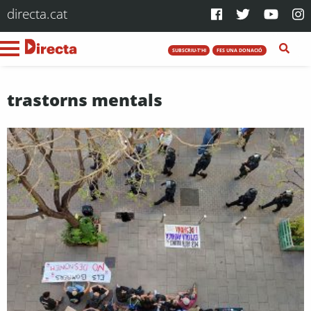
directa.cat
SUBSCRIU-T'HI
FES UNA DONACIÓ
trastorns mentals