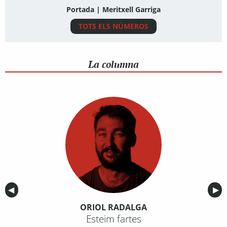
Portada | Meritxell Garriga
TOTS ELS NÚMEROS
La columna
Anterior
◀︎
Sig
▶︎
ORIOL RADALGA
Esteim fartes