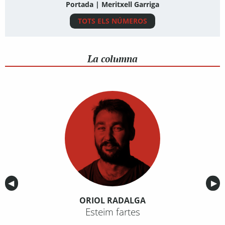
Portada | Meritxell Garriga
TOTS ELS NÚMEROS
La columna
Anterior
◀︎
Sig
▶︎
ORIOL RADALGA
Esteim fartes