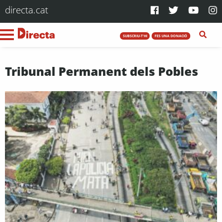
directa.cat
SUBSCRIU-T'HI
FES UNA DONACIÓ
Tribunal Permanent dels Pobles