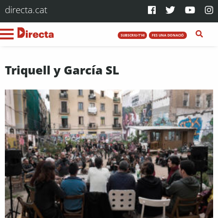
directa.cat
SUBSCRIU-T'HI
FES UNA DONACIÓ
Triquell y García SL