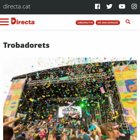
directa.cat
SUBSCRIU-T'HI
FES UNA DONACIÓ
Trobadorets