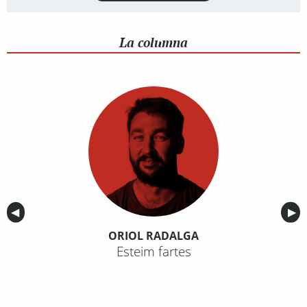
La columna
Anterior
◀︎
Sig
▶︎
ORIOL RADALGA
Esteim fartes