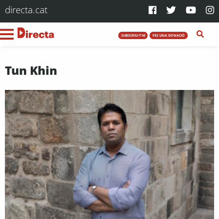
directa.cat
SUBSCRIU-T'HI
FES UNA DONACIÓ
Tun Khin