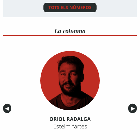
TOTS ELS NÚMEROS
La columna
Anterior
◀︎
Sig
▶︎
ORIOL RADALGA
Esteim fartes