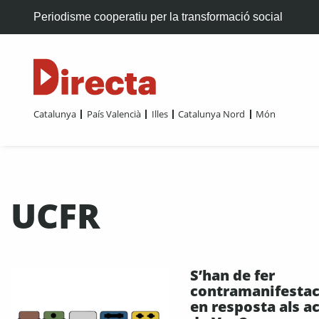
Periodisme cooperatiu per la transformació social
Catalunya
País Valencià
Illes
Catalunya Nord
Món
UCFR
S’han de fer
contramanifestac
en resposta als a