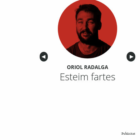
Anterior
◀︎
Sigu
▶︎
ORIOL RADALGA
Esteim fartes
Publicitat