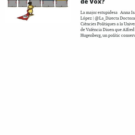
de Vox?
La major estupidesa Anna Is
López | @La_Directa Doctora
Ciències Polítiques a la Unive
de València Diuen que Alfred
Hugenberg, un polític conserv