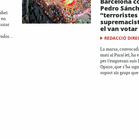
Barcelona c
Pedro Sánche
abel
“terroristes 
 en
supremacist
rsitat
el van votar
ador...
REDACCIÓ DIRE
La marxa, convocad
matí al Paral·lel, ha
per l’empresari suís
Opazo, que s’ha sign
suport als grups que.