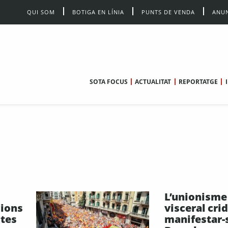
QUI SOM
BOTIGA EN LÍNIA
PUNTS DE VENDA
ANUN
SOTA FOCUS
ACTUALITAT
REPORTATGE
L’unionism
ions
visceral cri
ctes
manifestar-