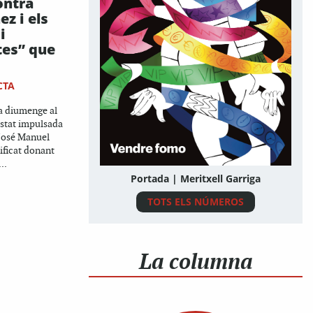
ontra
z i els
i
es” que
CTA
a diumenge al
 estat impulsada
 José Manuel
ificat donant
..
Portada | Meritxell Garriga
TOTS ELS NÚMEROS
La columna