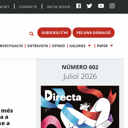
CIA’T
CONTACTE
INICIA SESSIÓ
SUBSCRIU-T'HI
FES UNA DONACIÓ
INVESTIGACIÓ
ENTREVISTA
OPINIÓ
GALERIES
PAPER
NÚMERO 602
Juliol 2026
e més
da a
se a