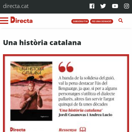
directa.cat
SUBSCRIU-T'HI
FES UNA DONACIÓ
Una història catalana