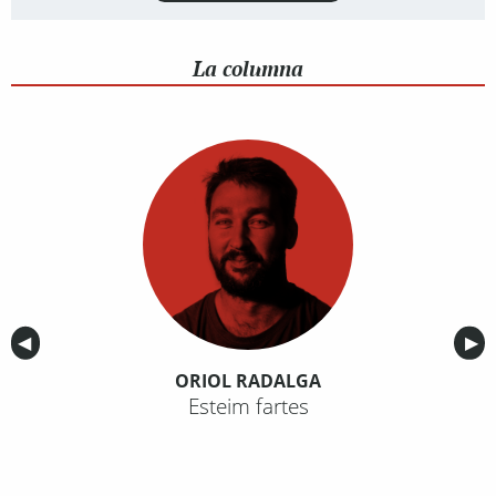
La columna
Anterior
◀︎
Sig
▶︎
ORIOL RADALGA
Esteim fartes