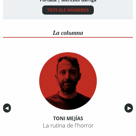
TOTS ELS NÚMEROS
La columna
Anterior
◀︎
Sig
▶︎
TONI MEJÍAS
La rutina de l'horror