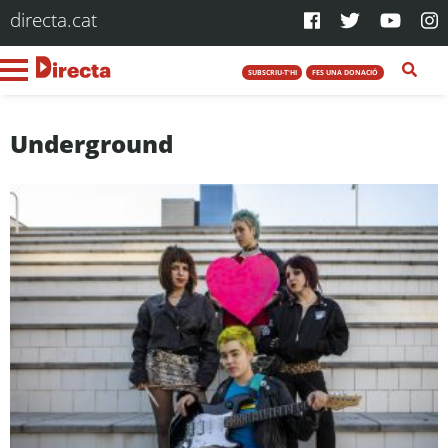
directa.cat
SUBSCRIU-T'HI
FES UNA DONACIÓ
Underground