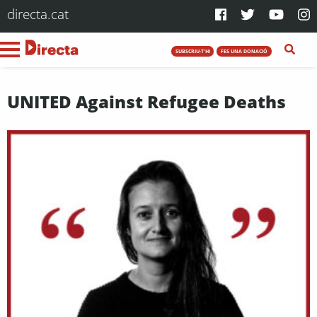
directa.cat
SUBSCRIU-T'HI
FES UNA DONACIÓ
UNITED Against Refugee Deaths