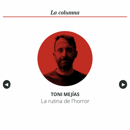
La columna
Anterior
◀︎
Sig
▶︎
TONI MEJÍAS
La rutina de l'horror