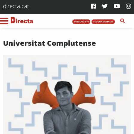
directa.cat
SUBSCRIU-T'HI
FES UNA DONACIÓ
Universitat Complutense