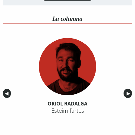
La columna
Anterior
◀︎
Sig
▶︎
ORIOL RADALGA
Esteim fartes