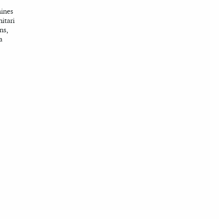
mines
itari
ns,
a