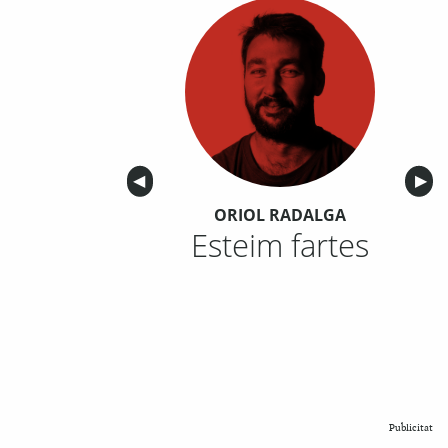
Anterior
◀︎
Sigu
▶︎
ORIOL RADALGA
Esteim fartes
Publicitat