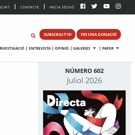
CIA’T
CONTACTE
INICIA SESSIÓ
SUBSCRIU-T'HI
FES UNA DONACIÓ
INVESTIGACIÓ
ENTREVISTA
OPINIÓ
GALERIES
PAPER
NÚMERO 602
Juliol 2026