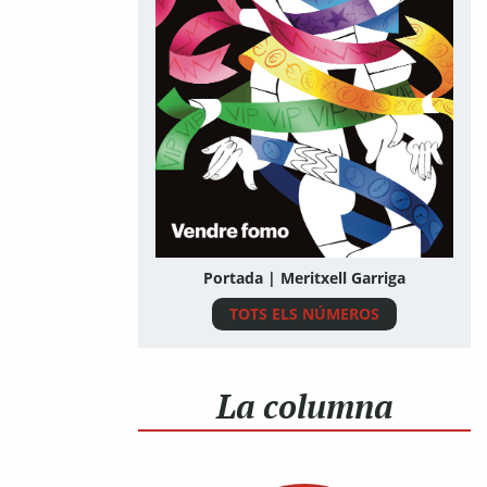
Portada | Meritxell Garriga
TOTS ELS NÚMEROS
La columna