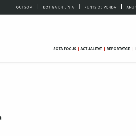
QUI SOM
BOTIGA EN LÍNIA
PUNTS DE VENDA
ANUN
SOTA FOCUS
ACTUALITAT
REPORTATGE
a