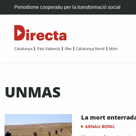
Periodisme cooperatiu per la transformació social
Catalunya
País Valencià
Illes
Catalunya Nord
Món
UNMAS
La mort enterrad
ARNAU BONIL