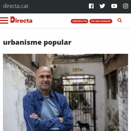
directa.cat
SUBSCRIU-T'HI
FES UNA DONACIÓ
urbanisme popular