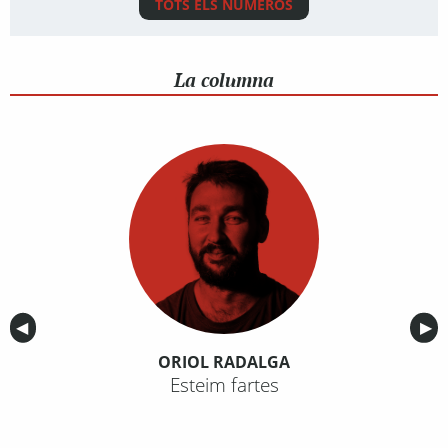
TOTS ELS NÚMEROS
La columna
Anterior
◀︎
Sig
▶︎
ORIOL RADALGA
Esteim fartes