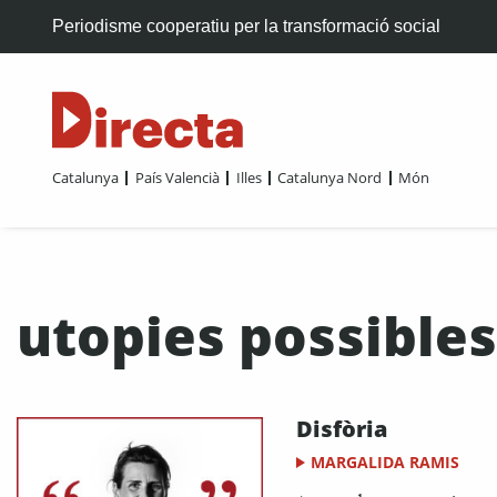
Periodisme cooperatiu per la transformació social
Catalunya
País Valencià
Illes
Catalunya Nord
Món
utopies possibles
Disfòria
MARGALIDA RAMIS