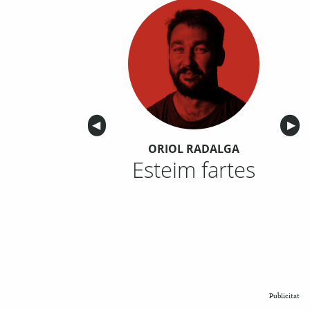
Anterior
◀︎
Sigu
▶︎
ORIOL RADALGA
Esteim fartes
Publicitat