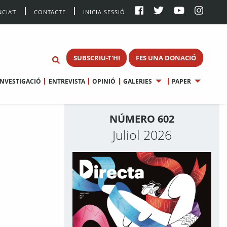
CIA’T
CONTACTE
INICIA SESSIÓ
SUBSCRIU-T'HI
FES UNA DONACIÓ
INVESTIGACIÓ
ENTREVISTA
OPINIÓ
GALERIES
PAPER
NÚMERO 602
Juliol 2026