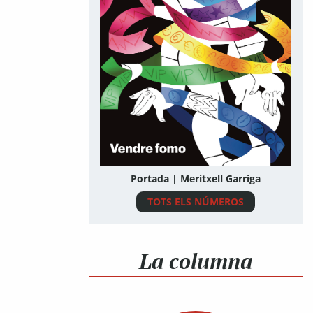
Portada | Meritxell Garriga
TOTS ELS NÚMEROS
La columna