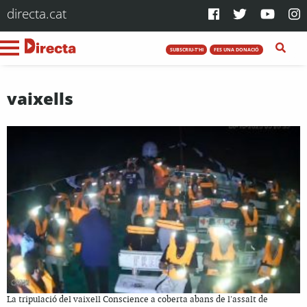
directa.cat
SUBSCRIU-T'HI
FES UNA DONACIÓ
vaixells
La tripulació del vaixell Conscience a coberta abans de l'assalt de