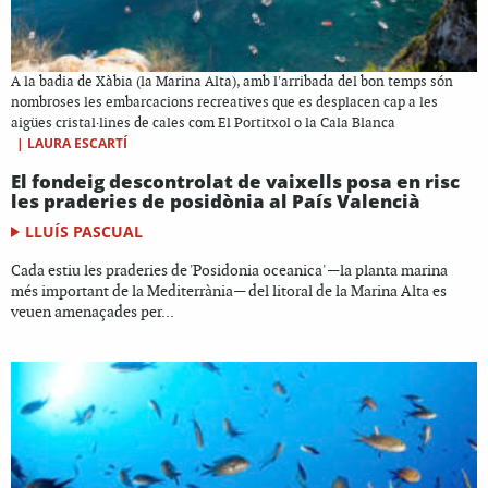
A la badia de Xàbia (la Marina Alta), amb l'arribada del bon temps són
nombroses les embarcacions recreatives que es desplacen cap a les
aigües cristal·lines de cales com El Portitxol o la Cala Blanca
|
LAURA ESCARTÍ
El fondeig descontrolat de vaixells posa en risc
les praderies de posidònia al País Valencià
LLUÍS PASCUAL
Cada estiu les praderies de 'Posidonia oceanica' —la planta marina
més important de la Mediterrània— del litoral de la Marina Alta es
veuen amenaçades per...