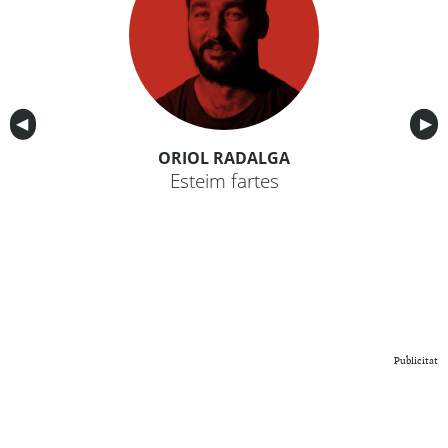
Anterior
◀︎
Sig
▶︎
ORIOL RADALGA
Esteim fartes
Publicitat