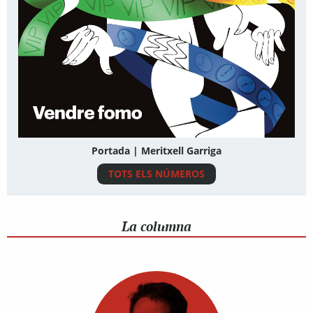
Portada | Meritxell Garriga
TOTS ELS NÚMEROS
La columna