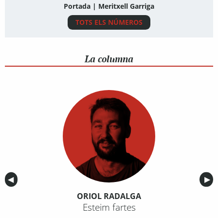
Portada | Meritxell Garriga
TOTS ELS NÚMEROS
La columna
Anterior
◀︎
Sig
▶︎
ORIOL RADALGA
Esteim fartes