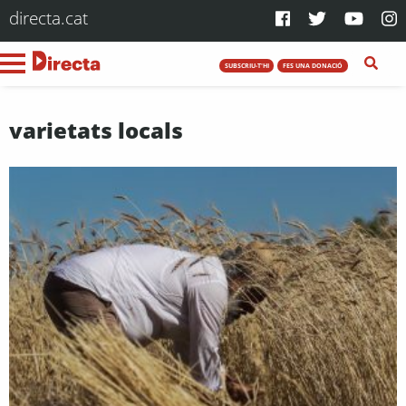
directa.cat
SUBSCRIU-T'HI
FES UNA DONACIÓ
varietats locals