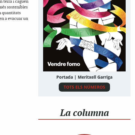
n terra i caguen
 més sostenibles
 quantitats
en a evacuar un
Portada | Meritxell Garriga
TOTS ELS NÚMEROS
La columna