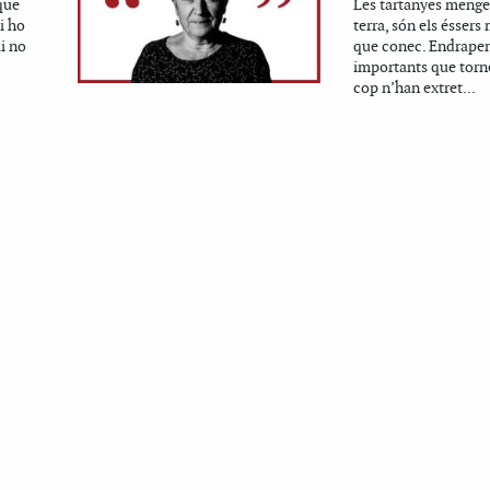
que
Les tartanyes menge
i ho
terra, són els éssers
ai no
que conec. Endrapen
importants que torn
cop n’han extret...