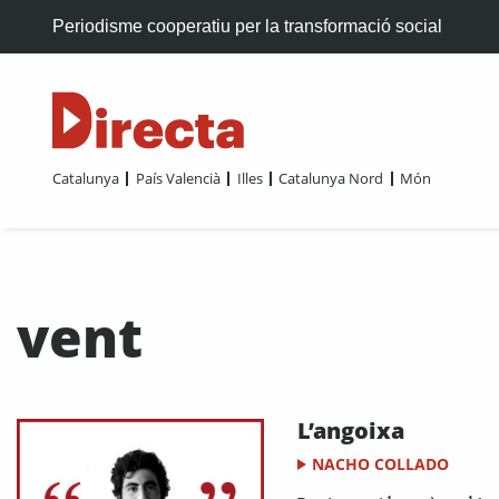
Periodisme cooperatiu per la transformació social
Catalunya
País Valencià
Illes
Catalunya Nord
Món
vent
L’angoixa
NACHO COLLADO