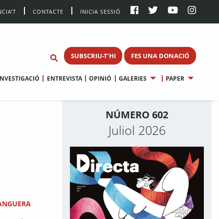
CIA’T
CONTACTE
INICIA SESSIÓ
SUBSCRIU-T'HI
FES UNA DONACIÓ
INVESTIGACIÓ
ENTREVISTA
OPINIÓ
GALERIES
PAPER
NÚMERO 602
Juliol 2026
 ANGUERA