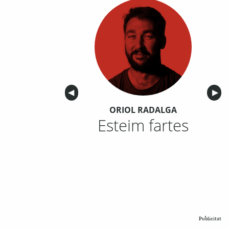
Anterior
◀︎
Sigu
▶︎
ORIOL RADALGA
Esteim fartes
Publicitat