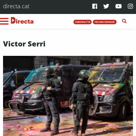
directa.cat
SUBSCRIU-T'HI
FES UNA DONACIÓ
Victor Serri