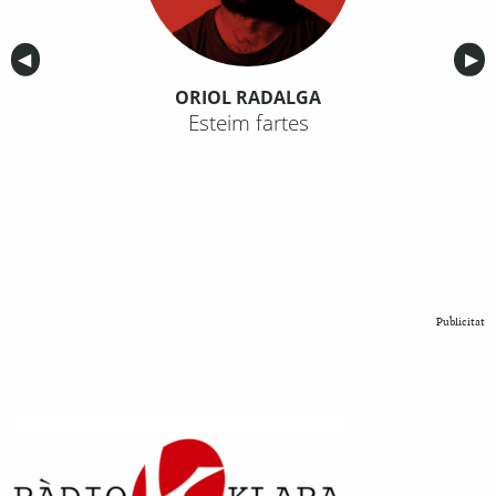
Anterior
◀︎
Sig
▶︎
ORIOL RADALGA
Esteim fartes
Publicitat