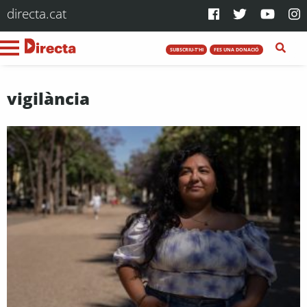
directa.cat
SUBSCRIU-T'HI
FES UNA DONACIÓ
vigilància