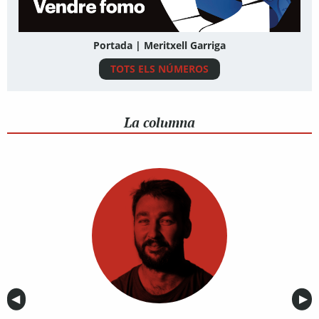
Portada | Meritxell Garriga
TOTS ELS NÚMEROS
La columna
Anterior
◀︎
Sig
▶︎