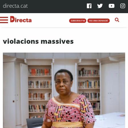
directa.cat
SUBSCRIU-T'HI
FES UNA DONACIÓ
violacions massives