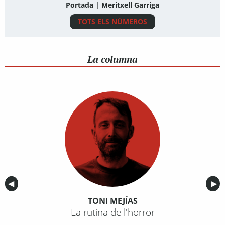
Portada | Meritxell Garriga
TOTS ELS NÚMEROS
La columna
Anterior
◀︎
Sig
▶︎
TONI MEJÍAS
La rutina de l'horror