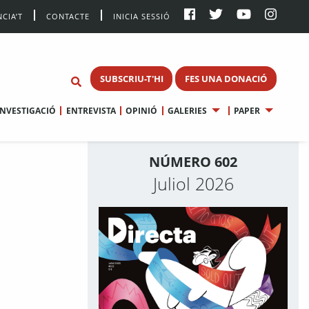
CIA’T
CONTACTE
INICIA SESSIÓ
SUBSCRIU-T'HI
FES UNA DONACIÓ
INVESTIGACIÓ
ENTREVISTA
OPINIÓ
GALERIES
PAPER
NÚMERO 602
Juliol 2026