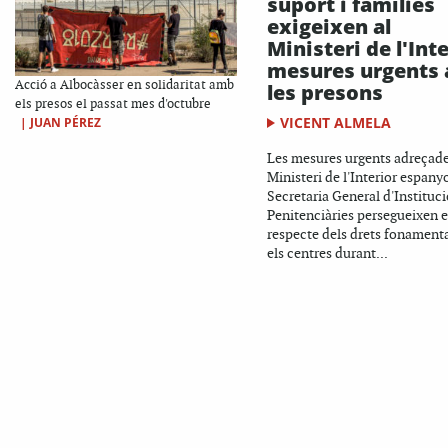
suport i famílies
exigeixen al
Ministeri de l'Int
mesures urgents 
Acció a Albocàsser en solidaritat amb
les presons
els presos el passat mes d'octubre
VICENT ALMELA
|
JUAN PÉREZ
Les mesures urgents adreçade
Ministeri de l'Interior espanyol
Secretaria General d'Instituc
Penitenciàries persegueixen e
respecte dels drets fonamenta
els centres durant...