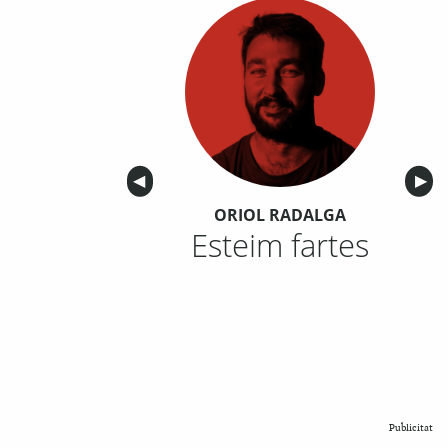
Anterior
◀︎
Sigu
▶︎
ORIOL RADALGA
Esteim fartes
Publicitat