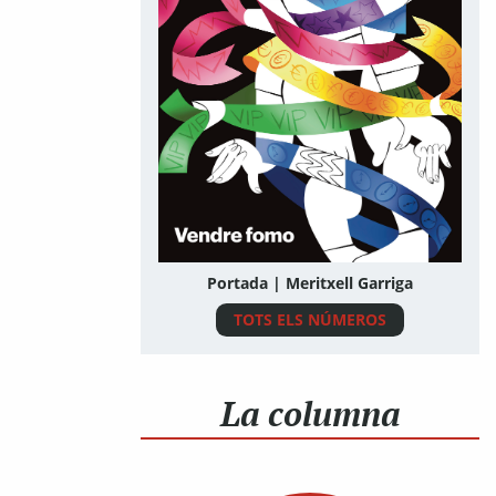
Portada | Meritxell Garriga
TOTS ELS NÚMEROS
La columna