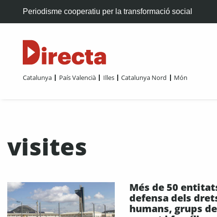
Periodisme cooperatiu per la transformació social
Catalunya
País Valencià
Illes
Catalunya Nord
Món
visites
Més de 50 entitat
defensa dels dret
humans, grups de