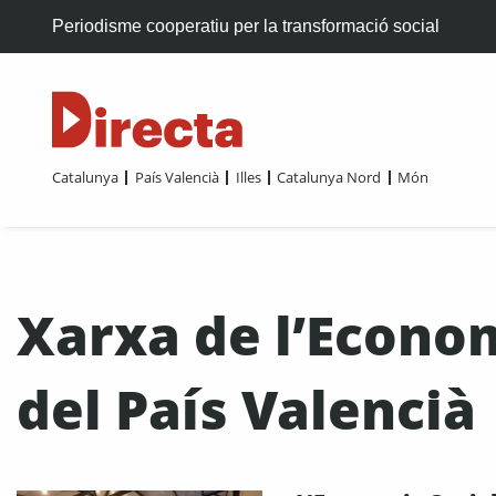
Periodisme cooperatiu per la transformació social
Catalunya
País Valencià
Illes
Catalunya Nord
Món
Xarxa de l’Econom
del País Valencià