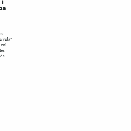
 i
ba
es
a vida”
 vol
les
ada