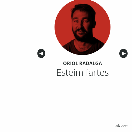
Anterior
◀︎
Sigu
▶︎
ORIOL RADALGA
Esteim fartes
Publicitat