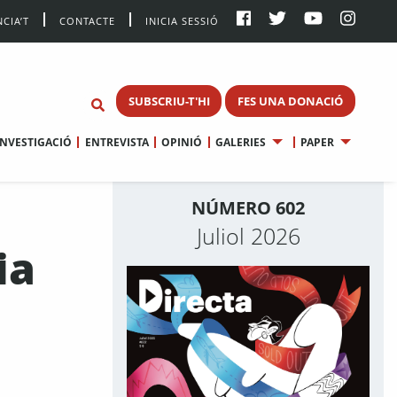
CIA’T
CONTACTE
INICIA SESSIÓ
SUBSCRIU-T'HI
FES UNA DONACIÓ
INVESTIGACIÓ
ENTREVISTA
OPINIÓ
GALERIES
PAPER
NÚMERO 602
Juliol 2026
ia