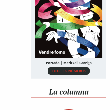
Portada | Meritxell Garriga
TOTS ELS NÚMEROS
La columna