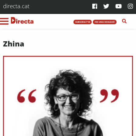
directa.cat
SUBSCRIU-T'HI
FES UNA DONACIÓ
Zhina