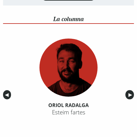
La columna
Anterior
◀︎
Sig
▶︎
ORIOL RADALGA
Esteim fartes