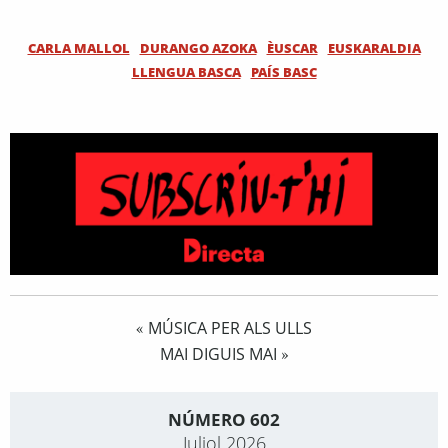
CARLA MALLOL
DURANGO AZOKA
ÈUSCAR
EUSKARALDIA
LLENGUA BASCA
PAÍS BASC
MÚSICA PER ALS ULLS
«
MAI DIGUIS MAI
»
NÚMERO 602
Juliol 2026