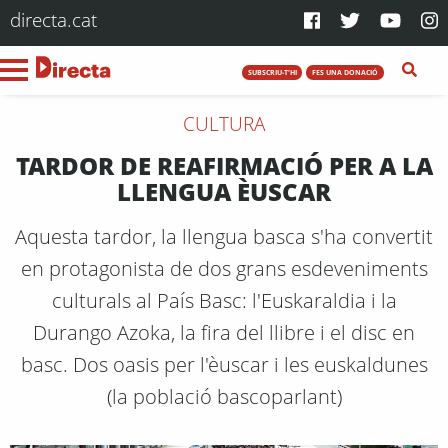
directa.cat
SUBSCRIU-T'HI
FES UNA DONACIÓ
CULTURA
TARDOR DE REAFIRMACIÓ PER A LA
LLENGUA ÈUSCAR
Aquesta tardor, la llengua basca s'ha convertit
en protagonista de dos grans esdeveniments
culturals al País Basc: l'Euskaraldia i la
Durango Azoka, la fira del llibre i el disc en
basc. Dos oasis per l'èuscar i les euskaldunes
(la població bascoparlant)