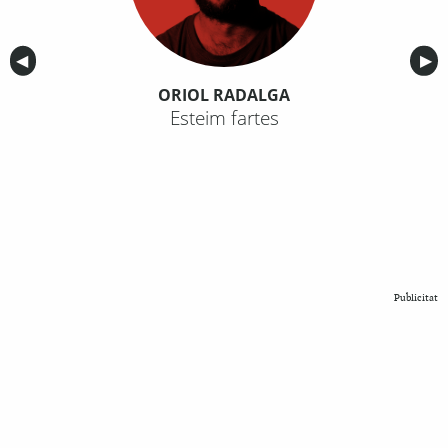
Anterior
◀︎
Sig
▶︎
ORIOL RADALGA
Esteim fartes
Publicitat