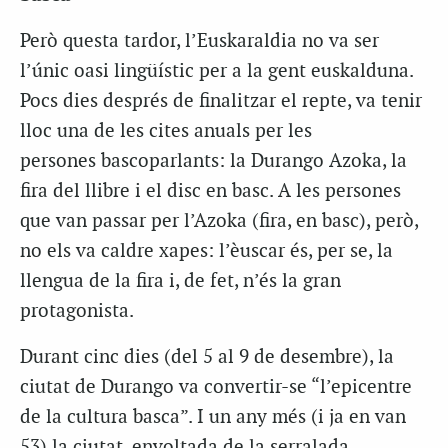
Però questa tardor, l’
Euskaraldia
no va ser
l’únic oasi lingüístic per a la gent euskalduna.
Pocs dies després de finalitzar el repte, va tenir
lloc una de les cites anuals per les
persones
bascoparlants
: la Durango
Azoka
, la
fira del llibre i el disc en basc. A les persones
que van passar per l’
Azoka
(fira, en basc), però,
no els va caldre xapes: l’èuscar és, per se, la
llengua de la fira i, de fet, n’és la gran
protagonista.
Durant cinc dies (del 5 al 9 de desembre), la
ciutat de Durango va convertir-se “l’epicentre
de la cultura basca”. I un any més (i ja en van
53) la ciutat, envoltada de la serralada