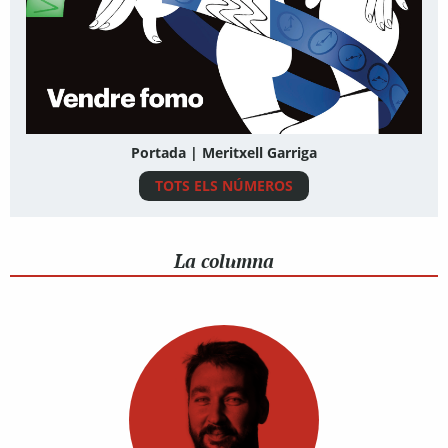
Portada | Meritxell Garriga
TOTS ELS NÚMEROS
La columna