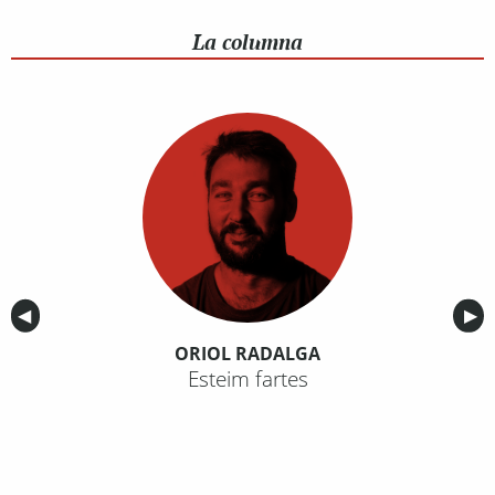
La columna
Anterior
◀︎
Sig
▶︎
ORIOL RADALGA
Esteim fartes