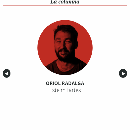
La columna
Anterior
◀︎
Sig
▶︎
ORIOL RADALGA
Esteim fartes