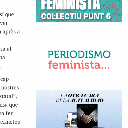
sí que
aver
m après a
sa al
una
.
 cap
 nostres
tatal”,
ensa que
a fer
 permeteu