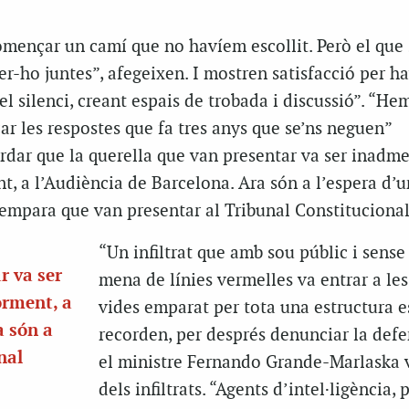
omençar un camí que no havíem escollit. Però el que 
fer-ho juntes”, afegeixen. I mostren satisfacció per h
el silenci, creant espais de trobada i discussió”. “He
ar les respostes que fa tres anys que se’ns neguen”
rdar que la querella que van presentar va ser inadme
ent, a l’Audiència de Barcelona. Ara són a l’espera d’
’empara que van presentar al Tribunal Constitucional
“Un infiltrat que amb sou públic i sense
r va ser
mena de línies vermelles va entrar a les
orment, a
vides emparat per tota una estructura es
a són a
recorden, per després denunciar la def
nal
el ministre Fernando Grande-Marlaska v
dels infiltrats. “Agents d’intel·ligència,