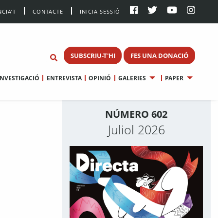
CIA’T
CONTACTE
INICIA SESSIÓ
SUBSCRIU-T'HI
FES UNA DONACIÓ
INVESTIGACIÓ
ENTREVISTA
OPINIÓ
GALERIES
PAPER
NÚMERO 602
Juliol 2026