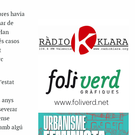
ores havia
mar de
 Han
és casos
t
rc
’estat
s anys
severar
ense
“amb algú