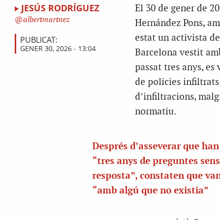
JESÚS RODRÍGUEZ
El 30 de gener de 2
albertmartnez
Hernández Pons, amb
estat un activista d
PUBLICAT:
GENER 30, 2026 - 13:04
Barcelona vestit am
passat tres anys, es
de policies infiltrat
d’infiltracions, mal
normatiu.
Després d’asseverar que han
“tres anys de preguntes sen
resposta”, constaten que va
“amb algú que no existia”