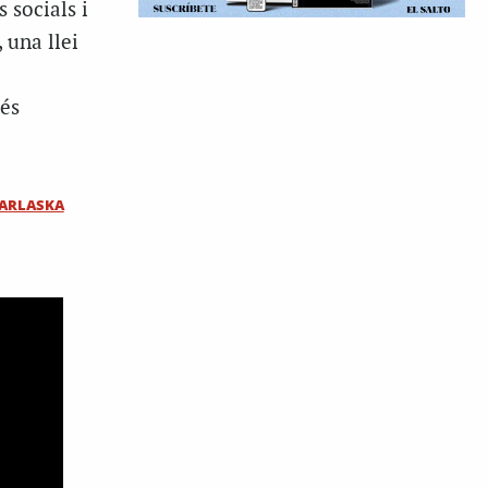
 socials i
 una llei
 és
ARLASKA