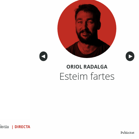
Anterior
◀︎
Sigu
▶︎
ORIOL RADALGA
Esteim fartes
|
DIRECTA
'Àvila
Publicitat