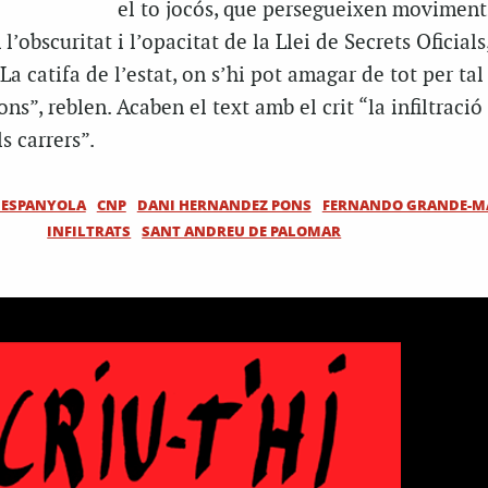
el to jocós, que persegueixen moviments
l’obscuritat i l’opacitat de la Llei de Secrets Oficials,
La catifa de l’estat, on s’hi pot amagar de tot per tal
ns”, reblen. Acaben el text amb el crit “la infiltració
s carrers”.
 ESPANYOLA
CNP
DANI HERNANDEZ PONS
FERNANDO GRANDE-M
INFILTRATS
SANT ANDREU DE PALOMAR