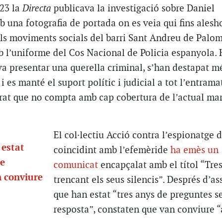
023 la
Directa
publicava la investigació sobre Daniel
 una fotografia de portada on es veia qui fins alesh
els moviments socials del barri Sant Andreu de Palo
b l’uniforme del Cos Nacional de Policia espanyola.
 va presentar una querella criminal, s’han destapat m
s i es manté el suport polític i judicial a tot l’entrama
grat que no compta amb cap cobertura de l’actual ma
El col·lectiu Acció contra l’espionatge d
 estat
coincidint amb l’efemèride
ha emès un
se
comunicat
encapçalat amb el títol “Tre
n conviure
trencant els seus silencis”. Després d’as
que han estat “tres anys de preguntes s
resposta”, constaten que van conviure 