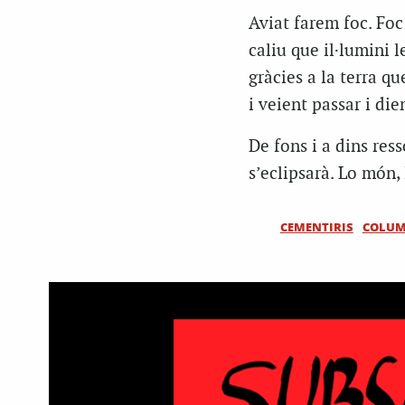
Aviat farem foc. Foc
caliu que il·lumini 
gràcies a la terra q
i veient passar i di
De fons i a dins res
s’eclipsarà. Lo món,
CEMENTIRIS
COLU