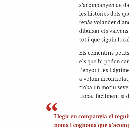
s’acompanyen de date
les històries dels q
repàs volander d’anè
dibuixar els vaivens 
tot i que siguin loca
Els cementiris petit
els que hi poden cam
l’enyor i les llàgrim
a volum incontrolat,
troba un motiu sever 
trobar fàcilment si 
Llegir en companyia el regui
noms i cognoms que s’acom