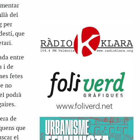
comentar
llà del
g per
destí, que
tari.
ada entre
a i de
ses fetes
ue no
 el podrà
aires.
nera de
íquens que
uscar el