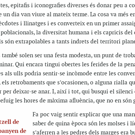
s, epitafis i iconografies diverses és donar peu a 
ue un dia van viure al mateix terme. La cosa va més en
cdotes i llinatges i es converteix en un primer assai
poblacionals, la diversitat humana i els capricis del 
ls són extrapolables a tants indrets del territori plane
s també solen ser una festa modesta, un punt de trob
inar. Qui encara tingui obertes les ferides de la pen
es als ulls podria sentir-se incòmode entre les conver
 els retrobaments que s’ocasionen, o alguna rialla q
per deixar-se anar. I, així i tot, qui busqui el silenci
defuig les hores de màxima afluència, que no en són g
Fa poc vaig sentir explicar que una ma
tzell de
saber de quina època són les molses i l
panyen de
s’aferren a les pedres dels marges era b