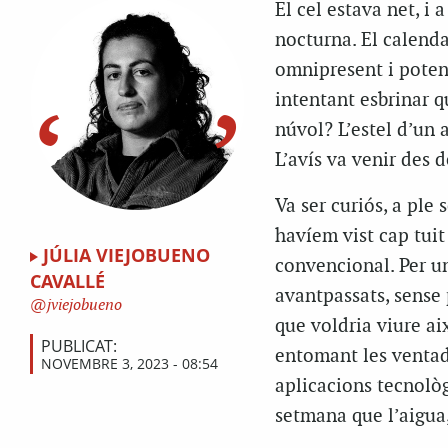
El cel estava net, i a
nocturna. El calendar
omnipresent i potent
intentant esbrinar q
núvol? L’estel d’un 
L’avís va venir des d
Va ser curiós, a ple 
havíem vist cap tuit
JÚLIA VIEJOBUENO
convencional. Per u
CAVALLÉ
avantpassats, sense 
jviejobueno
que voldria viure aix
PUBLICAT:
entomant les ventade
NOVEMBRE 3, 2023 - 08:54
aplicacions tecnològ
setmana que l’aigua, 