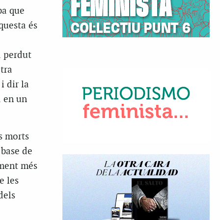
ba que
aquesta és
a perdut
ltra
 dir la
a en un
s morts
 base de
iment més
e les
dels