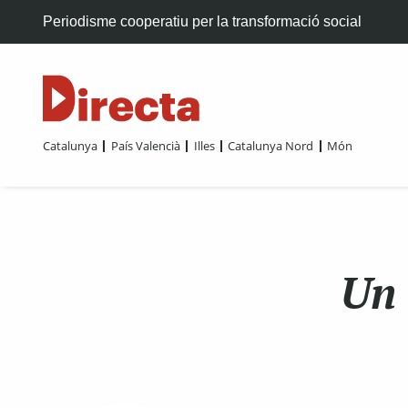
Periodisme cooperatiu per la transformació social
Catalunya
País Valencià
Illes
Catalunya Nord
Món
Un 