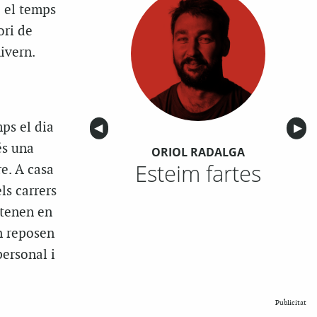
e el temps
ori de
hivern.
e
ps el dia
Anterior
◀︎
Sigu
▶︎
és una
ORIOL RADALGA
Esteim fartes
e. A casa
ls carrers
ntenen en
on reposen
personal i
Publicitat