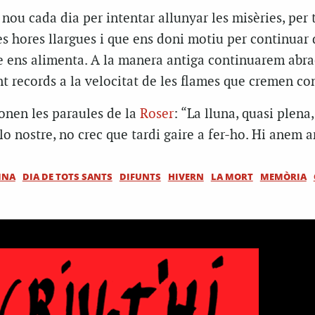
 nou cada dia per intentar allunyar les misèries, per 
les hores llargues i que ens doni motiu per continuar
ue ens alimenta. A la manera antiga continuarem abr
ent records a la velocitat de les flames que cremen co
sonen les paraules de la
Roser
: “La lluna, quasi plena,
 lo nostre, no crec que tardi gaire a fer-ho. Hi anem a
MNA
DIA DE TOTS SANTS
DIFUNTS
HIVERN
LA MORT
MEMÒRIA