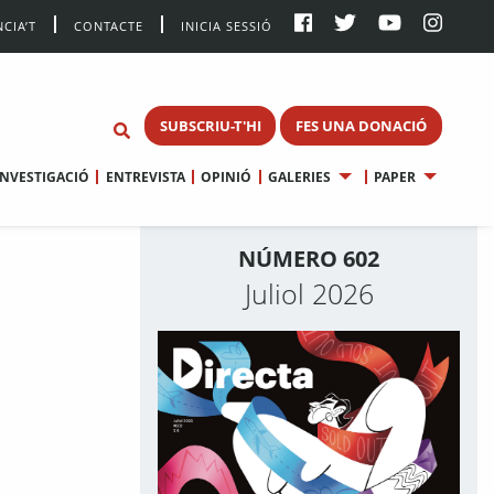
CIA’T
CONTACTE
INICIA SESSIÓ
SUBSCRIU-T'HI
FES UNA DONACIÓ
INVESTIGACIÓ
ENTREVISTA
OPINIÓ
GALERIES
PAPER
NÚMERO 602
Juliol 2026