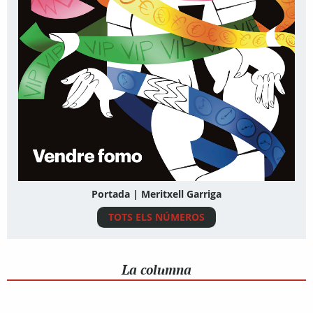
Portada | Meritxell Garriga
TOTS ELS NÚMEROS
La columna