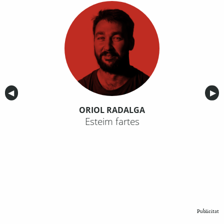
Anterior
◀︎
Sig
▶︎
ORIOL RADALGA
Esteim fartes
Publicitat