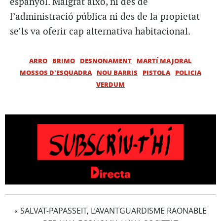
espanyol. Malgrat això, ni des de
l’administració pública ni des de la propietat
se’ls va oferir cap alternativa habitacional.
ARRO
BRIMO
DESNONAMENT
MARTÍ MAJORAL
MOSSOS D'ESQUADRA
NOU BARRIS
PISTOLA
POLICIA
VERDUM
SALVAT-PAPASSEIT, L’AVANTGUARDISME RAONABLE
«