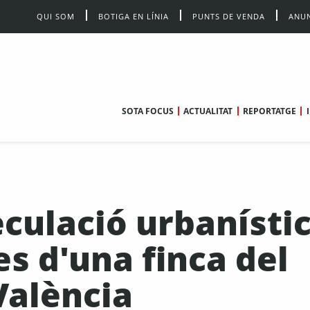
QUI SOM
BOTIGA EN LÍNIA
PUNTS DE VENDA
ANUN
SOTA FOCUS
ACTUALITAT
REPORTATGE
culació urbanísti
es d'una finca del
València