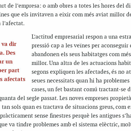
rt de l’empresa: o amb obres a totes les hores del d
ïnes que els invitaven a eixir com més aviat millor de
 l’afectat.
L’actitud empresarial respon a una estr
 va dir
pressió cap a les veïnes per aconseguir
a. Des
abandonen els seus habitatges com mé
ar un
millor. Una altra de les actuacions habit
er part
segons expliquen les afectades, és no a
s afectats
seues necessitats quan hi ha problemes 
cases, un fet bastant comú tractant-se 
nquanta del segle passat. Les noves empreses propietà
i tan sols quan es tractava de situacions greus, com e
pràcticament sense finestres perquè les antigues s’h
 que va tindre problemes amb el sistema elèctric, molt