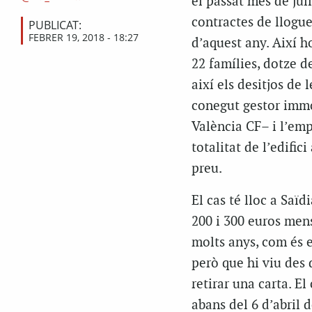
el passat mes de jul
contractes de llogue
PUBLICAT:
FEBRER 19, 2018 - 18:27
d’aquest any. Així 
22 famílies, dotze d
així els desitjos de
conegut gestor immo
València CF– i l’em
totalitat de l’edific
preu.
El cas té lloc a Saïd
200 i 300 euros mens
molts anys, com és e
però que hi viu des 
retirar una carta. E
abans del 6 d’abril