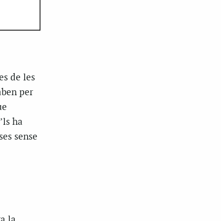
s de les
aben per
ue
’ls ha
ases sense
a la