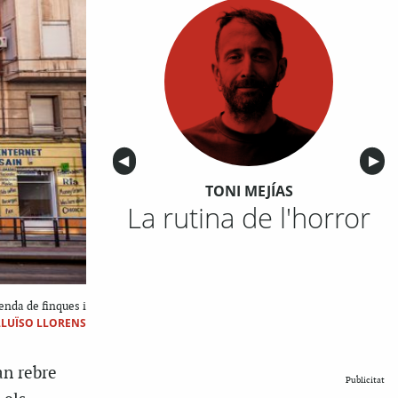
Anterior
◀︎
Sigu
▶︎
TONI MEJÍAS
La rutina de l'horror
enda de finques i
LLUÏSO LLORENS
an rebre
Publicitat