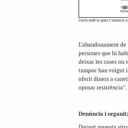
Carta amb la qual s’anuncia al
L’abandonament de l
persones que hi hab
deixar les cases on v
tampoc han volgut id
oferit diners a canvi
oposar resistència”.
Denúncia i organitz
Davant aquesta situa