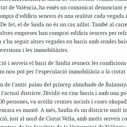
ciutat de València, ha emès un comunicat denunciant el
compra d’edificis sencers és una realitat cada vegada
De fet, el de Saïda no és un cas aïllat. També al carr
, altres empreses han comprat edificis sencers per ref
a s’ha seguit altres vegades en barris amb rendes bai
nversions i les immobiliàries.
ció i serveis el barri de Saïdia reuneix les condicions
un nou pol per l’especulació immobiliària a la ciutat
om de l’antic palau del príncep almohade de Balansi
l’actual districte. Dividit en cinc barris i amb una p
0 persones, va acollir centres socials i cases okupad
encara es manté. A més, Saïdia és un districte molt i
ció, just al nord de Ciutat Vella, amb molts serveis c