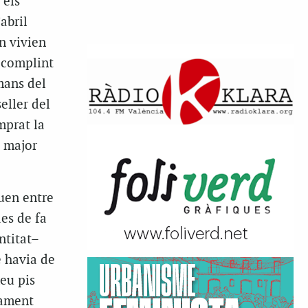
 els
abril
n vivien
, complint
mans del
eller del
mprat la
n major
guen entre
des de fa
ntitat–
e havia de
meu pis
jament