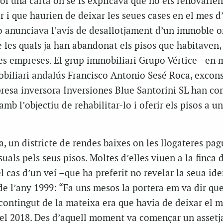
iol una carta on se’ls explicava que no els renovarien
r i que haurien de deixar les seues cases en el mes d’
ho anunciava l’avís de desallotjament d’un immoble o
e les quals ja han abandonat els pisos que habitaven
 les empreses. El grup immobiliari Grupo Vértice –en 
biliari andalús Francisco Antonio Sesé Roca, excons
presa inversora Inversiones Blue Santorini SL han co
i amb l’objectiu de rehabilitar-lo i oferir els pisos a u
ia, un districte de rendes baixes on les llogateres pa
uals pels seus pisos. Moltes d’elles viuen a la finca 
l cas d’un veí –que ha preferit no revelar la seua ide
de l’any 1999: “Fa uns mesos la portera em va dir qu
l contingut de la mateixa era que havia de deixar el 
 del 2018. Des d’aquell moment va començar un asset