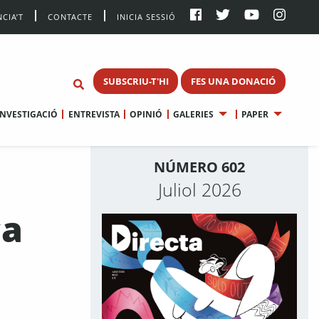
CIA’T
CONTACTE
INICIA SESSIÓ
SUBSCRIU-T'HI
FES UNA DONACIÓ
INVESTIGACIÓ
ENTREVISTA
OPINIÓ
GALERIES
PAPER
NÚMERO 602
Juliol 2026
ca