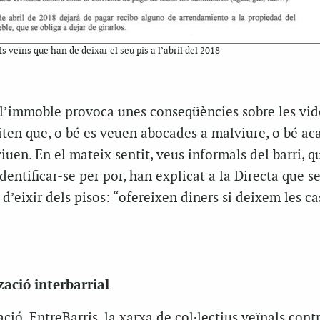
s veïns que han de deixar el seu pis a l’abril del 2018
’immoble provoca unes conseqüències sobre les vide
iten que, o bé es veuen abocades a malviure, o bé ac
iuen. En el mateix sentit, veus informals del barri, q
entificar-se per por, han explicat a la Directa que se
 d’eixir dels pisos: “ofereixen diners si deixem les c
ació interbarrial
ció, EntreBarris, la xarxa de col·lectius veïnals contr