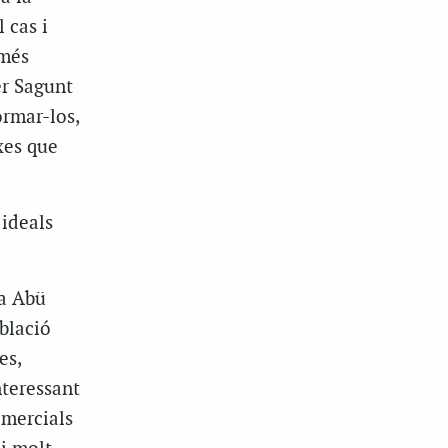
 cas i
 més
er Sagunt
ormar-los,
xes que
 ideals
ya Abü
oblació
es,
nteressant
omercials