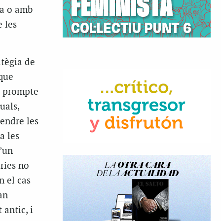
ia o amb
 les
atègia de
 que
s prompte
uals,
tendre les
a les
d’un
ries no
n el cas
an
 antic, i