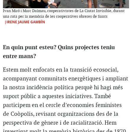
Ivan Miró i Marc Dalmau, cooperativistes de La Ciutat Invisible, durant
una ruta per la memòria de les cooperatives obreres de Sants
|IRENE JAUME GAMBÍN
En quin punt esteu? Quins projectes teniu
entre mans?
Estem molt enfocats en la transició ecosocial,
acompanyant comunitats energètiques i ampliant
la nostra incidència política perquè hi hagi més
suport públic a aquestes iniciatives. També
participem en el cercle d’economies feministes
de Coòpolis, revisant organitzacions des de la
perspectiva de gènere i de racialització. Hem
investigat molt la memòria històrica des de 1870