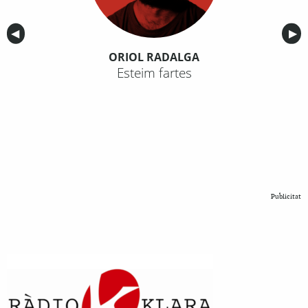
Anterior
◀︎
Sig
▶︎
ORIOL RADALGA
Esteim fartes
Publicitat