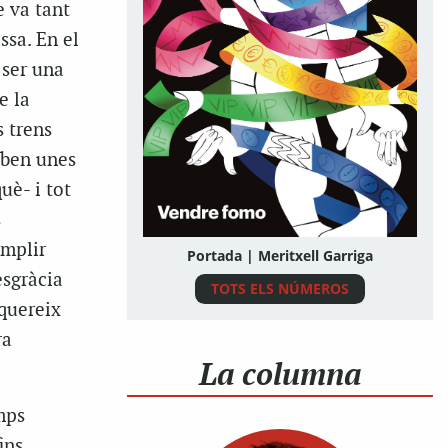
e va tant
ssa. En el
 ser una
e la
s trens
iben unes
uè- i tot
s
omplir
Portada | Meritxell Garriga
esgràcia
TOTS ELS NÚMEROS
equereix
ra
La columna
mps
ins