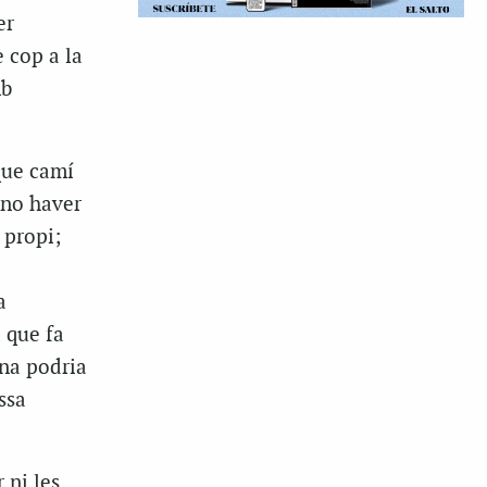
er
e cop a la
mb
que camí
 no haver
 propi;
a
 que fa
mna podria
ssa
 ni les