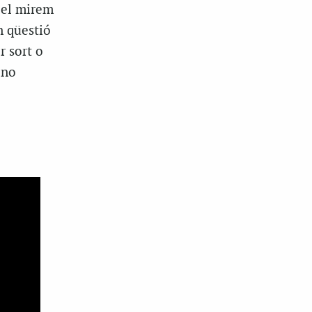
 el mirem
n qüestió
r sort o
 no