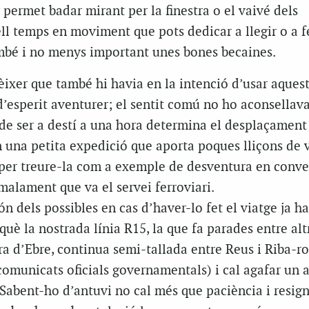
t permet badar mirant per la finestra o el vaivé dels
ell temps en moviment que pots dedicar a llegir o a f
ambé i no menys important unes bones becaines.
èixer que també hi havia en la intenció d’usar aquest
’esperit aventurer; el sentit comú no ho aconsellava
 de ser a destí a una hora determina el desplaçament
n una petita expedició que aporta poques lliçons de 
l per treure-la com a exemple de desventura en conve
 malament que va el servei ferroviari.
ón dels possibles en cas d’haver-lo fet el viatge ja h
uè la nostrada línia R15, la que fa parades entre altr
bera d’Ebre, continua semi-tallada entre Reus i Riba-ro
comunicats oficials governamentals) i cal agafar un 
 Sabent-ho d’antuvi no cal més que paciència i resig