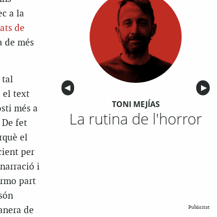
c a la
ats de
ia de més
 tal
Anterior
◀︎
Sigu
▶︎
 el text
TONI MEJÍAS
sti més a
La rutina de l'horror
 De fet
rquè el
cient per
 narració i
ormo part
 són
Publicitat
manera de