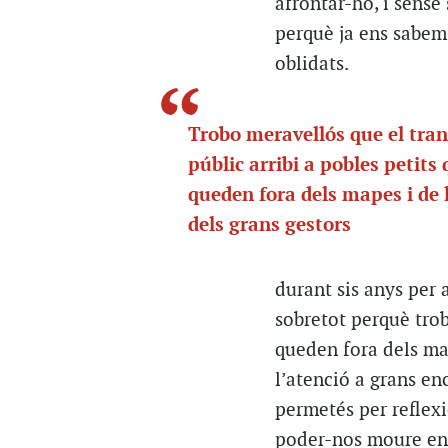
afrontar-ho, i sense
perquè ja ens sabem 
oblidats.
Trobo meravellós que el tra
públic arribi a pobles petits
queden fora dels mapes i de 
dels grans gestors
durant sis anys per 
sobretot perquè trob
queden fora dels map
l’atenció a grans e
permetés per reflexi
poder-nos moure en 