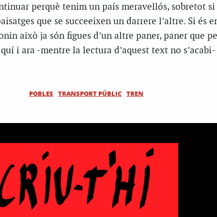
ntinuar perquè tenim un país meravellós, sobretot si
isatges que se succeeixen un darrere l’altre. Si és e
onin això ja són figues d’un altre paner, paner que pe
quí i ara -mentre la lectura d’aquest text no s’acabi-
POBLES
TRANSPORT PÚBLIC
TREN