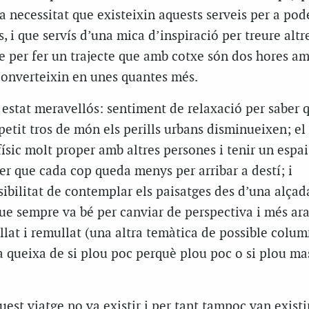
la necessitat que existeixin aquests serveis per a pod
, i que servís d’una mica d’inspiració per treure altr
e per fer un trajecte que amb cotxe són dos hores a
 converteixin en unes quantes més.
 estat meravellós: sentiment de relaxació per saber 
 petit tros de món els perills urbans disminueixen; el
físic molt proper amb altres persones i tenir un espai
er que cada cop queda menys per arribar a destí; i
ibilitat de contemplar els paisatges des d’una alçad
ue sempre va bé per canviar de perspectiva i més ara
llat i remullat (una altra temàtica de possible colu
a queixa de si plou poc perquè plou poc o si plou ma
est viatge no va existir i per tant tampoc van existir