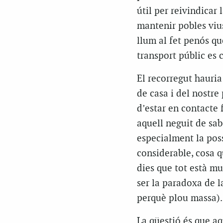
útil per reivindicar 
mantenir pobles vius
llum al fet penós qu
transport públic es
El recorregut hauria
de casa i del nostre
d’estar en contacte 
aquell neguit de sab
especialment la poss
considerable, cosa q
dies que tot està mu
ser la paradoxa de l
perquè plou massa).
La qüestió és que aqu