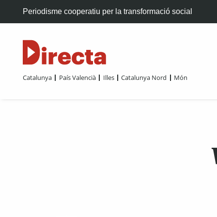
Periodisme cooperatiu per la transformació social
Catalunya
País Valencià
Illes
Catalunya Nord
Món