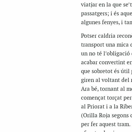
viatjar en la que se’
passatgers; i és aqu
algunes fenyes, i t
Potser caldria recon
transport una mica d
un no té l’obligació
acabar convertint e
que sobretot és úti
giren al voltant del
Ara bé, tornant al m
començat torçat perq
al Priorat i a la Ri
(Orilla Roja segons 
per fer aquest tram.