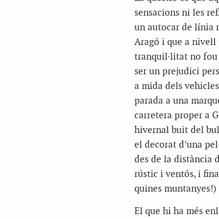
sensacions ni les ref
un autocar de línia 
Aragó i que a nivell 
tranquil·litat no fo
ser un prejudici per
a mida dels vehicles
parada a una marque
carretera proper a Ga
hivernal buit del bu
el decorat d’una pel·
des de la distància 
rústic i ventós, i f
quines muntanyes!) f
El que hi ha més enl