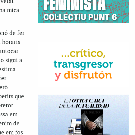
ovetat
una mica
ció de fer
 horaris
’autocar
 o sigui a
 estima
fer
però
petits que
bretot
essa em
tenim de
ue em fos