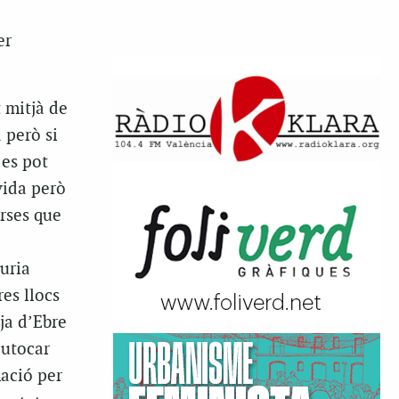
er
 mitjà de
 però si
 es pot
vida però
rses que
auria
es llocs
ja d’Ebre
autocar
nació per