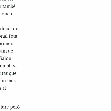
er també
lona i
 deixa de
onal feta
primera
ram de
 Salou
 semblava
litat que
alou més
 (i
riure però