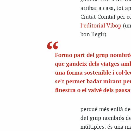
arribar a casa, tot 
Ciutat Comtal per ce
l’editorial Vibop
(un
bon llegir).
Formo part del grup nombró
que gaudeix dels viatges amb
una forma sostenible i col·lec
se’t permet badar mirant per
finestra o el vaivé dels pass
perquè més enllà de 
del grup nombrós de
múltiples: és una ma