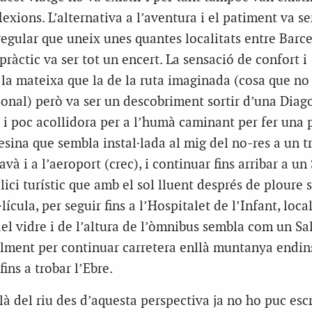
lexions. L’alternativa a l’aventura i el patiment va s
regular que uneix unes quantes localitats entre Barce
pràctic va ser tot un encert. La sensació de confort i
u la mateixa que la de la ruta imaginada (cosa que no
sonal) però va ser un descobriment sortir d’una Diag
 i poc acollidora per a l’humà caminant per fer una 
sina que sembla instal·lada al mig del no-res a un t
và i a l’aeroport (crec), i continuar fins arribar a un
llici turístic que amb el sol lluent després de ploure
lícula, per seguir fins a l’Hospitalet de l’Infant, loca
del vidre i de l’altura de l’òmnibus sembla com un S
inalment per continuar carretera enllà muntanya endins
ins a trobar l’Ebre.
là del riu des d’aquesta perspectiva ja no ho puc esc