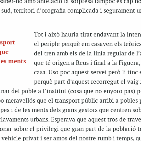
 saber-ho amb antelació la sorpresa tampoc és cap n
sud, territori d’orografia complicada i segurament 
Tot i això hauria tirat endavant la inten
nsport
el periple perquè em casaven els teòrics
 que
del tren amb els de la línia regular de l
les ments
que té origen a Reus i final a la Figuera,
casa. Uso poc aquest servei però li tinc
perquè part d’aquest recorregut el vaig 
anar del poble a l’institut (cosa que no enyoro pas) 
o meravellós que el transport públic arribi a pobles 
es i de les ments dels grans gestors que centren so
nclavaments urbans. Esperava que aquest tros de trav
onar sobre el privilegi que gran part de la població 
vehicle privat i ser amos del nostre rumb i temps, q