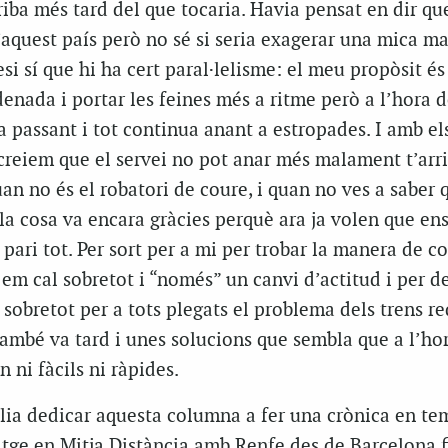
ba més tard del que tocaria. Havia pensat en dir qu
’aquest país però no sé si seria exagerar una mica ma
si sí que hi ha cert paral·lelisme: el meu propòsit és
nada i portar les feines més a ritme però a l’hora d
a passant i tot continua anant a estropades. I amb el
creiem que el servei no pot anar més malament t’arr
an no és el robatori de coure, i quan no ves a saber q
i la cosa va encara gràcies perquè ara ja volen que en
ari tot. Per sort per a mi per trobar la manera de c
em cal sobretot i “només” un canvi d’actitud i per d
sobretot per a tots plegats el problema dels trens r
ambé va tard i unes solucions que sembla que a l’ho
n ni fàcils ni ràpides.
olia dedicar aquesta columna a fer una crònica en te
atge en Mitja Distància amb Renfe des de Barcelona f