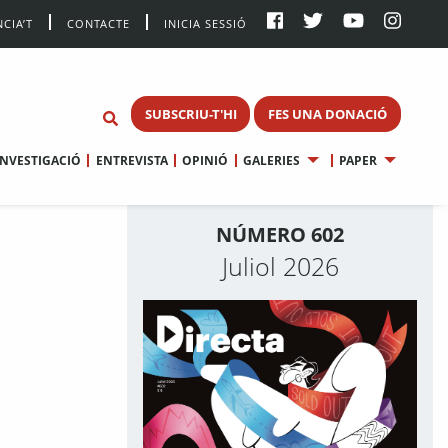
CIA’T
CONTACTE
INICIA SESSIÓ
SUBSCRIU-T'HI
FES UNA DONACIÓ
INVESTIGACIÓ
ENTREVISTA
OPINIÓ
GALERIES
PAPER
NÚMERO 602
Juliol 2026