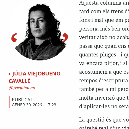
Aquesta columna arri
tard com els trens d
fons i mal que em pe
persona més ben orde
veritat això no acab
passa que quan ens 
quantes pluges –i qu
va encara pitjor, i s
acostumem a que es p
JÚLIA VIEJOBUENO
tempos d’escriptura 
CAVALLÉ
jviejobueno
també per a mi però 
molta inversió que t
PUBLICAT:
GENER 30, 2026 - 17:23
d’aplicar-les no sera
La qüestió és que v
gairebé real d’un vi