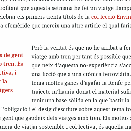
aprofitant que aquesta setmana he fet un viatge llampe
lebrar els primers trenta títols de la
col·lecció Envin
a efemèride que mereix una altre article el qual far
Però la veritat és que no he arribat a fer
s de gent
viatge amb tren per tant és possible que
 tren. És
que neix d’aquesta no-experiència s’aco
tiva, i
una ficció que a una crònica ferroviària.
 la
tenia moltes ganes d’agafar la Renfe pe
atgers
trajecte m’hauria donat el material sufi
tenir una base sòlida en la que bastir la
l’obligació i el desig d’escriure sobre aquest tema f
 gent que gaudeix dels viatges amb tren. Els motius
nera de viatjar sostenible i col·lectiva; és aquella 