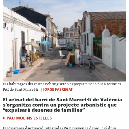
Els habitatges del carrer Behring seran expropiats per a dur a terme el
|
JORGE FABREGAT
PAI de Sant Marcel·lí
El veïnat del barri de Sant Marcel·lí de València
s'organitza contra un projecte urbanístic que
“expulsarà desenes de famílies”
PAU MOLINS ESTELLÉS
El Programa d'Actuació Integrada (PAI) preveu la demolició d’un