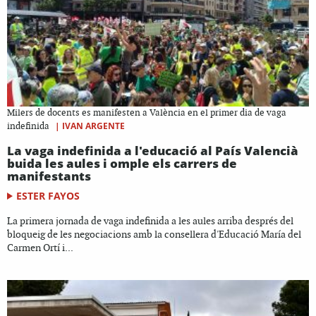
Milers de docents es manifesten a València en el primer dia de vaga
|
IVAN ARGENTE
indefinida
La vaga indefinida a l'educació al País Valencià
buida les aules i omple els carrers de
manifestants
ESTER FAYOS
La primera jornada de vaga indefinida a les aules arriba després del
bloqueig de les negociacions amb la consellera d'Educació María del
Carmen Ortí i...