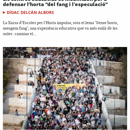
defensar l’horta “del fang i l'especulació”
DÍDAC DELCÁN ALBORS
La Xarxa d’Escoles per l’Horta impulsa, sota el lema "Sense horta,
mengem fang", una experiència educativa que va més enllà de les
aules: caminar el...