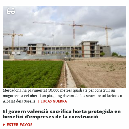
Mercadona ha pavimentat 10.000 metres quadrats per construir un
magatzem a cel obert i un pàrquing davant de les seues instal·lacions a
|
LUCAS GUERRA
Albalat dels Sorells
El govern valencià sacrifica horta protegida en
benefici d'empreses de la construcció
ESTER FAYOS