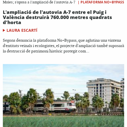
|
PLATAFORMA NO+BYPASS
Moles; s'oposa a l'ampliació de l'autovia A-7
L'ampliació de l'autovia A-7 entre el Puig i
València destruirà 760.000 metres quadrats
d'horta
LAURA ESCARTÍ
Segons denuncia la plataforma No+Bypass, que aglutina una vintena
d'entitats veïnals i ecologistes, el projecte d'ampliació també suposarà
la destrucció de patrimoni històric protegit com...