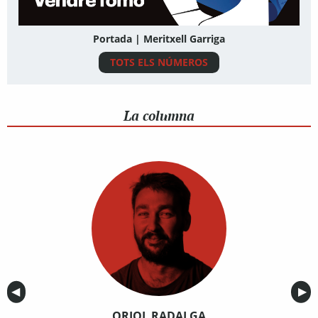
Portada | Meritxell Garriga
TOTS ELS NÚMEROS
La columna
Anterior
◀︎
Sig
▶︎
ORIOL RADALGA