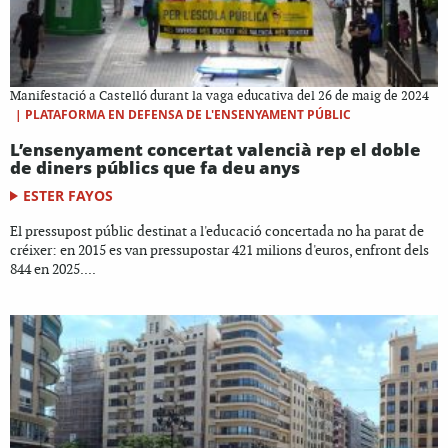
Manifestació a Castelló durant la vaga educativa del 26 de maig de 2024
|
PLATAFORMA EN DEFENSA DE L'ENSENYAMENT PÚBLIC
L’ensenyament concertat valencià rep el doble
de diners públics que fa deu anys
ESTER FAYOS
El pressupost públic destinat a l'educació concertada no ha parat de
créixer: en 2015 es van pressupostar 421 milions d'euros, enfront dels
844 en 2025....