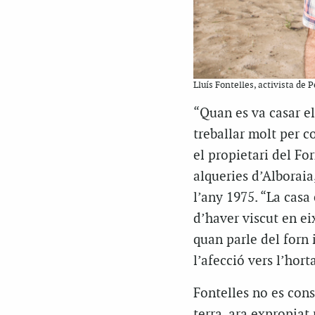
Lluís Fontelles, activista de P
“Quan es va casar el
treballar molt per c
el propietari del For
alqueries d’Alboraia
l’any 1975. “La casa 
d’haver viscut en ei
quan parle del forn i
l’afecció vers l’hort
Fontelles no es consi
terra, ara expropiat 