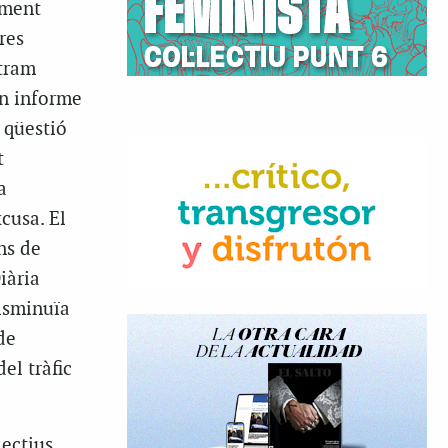
lment
res
 tram
un informe
 qüestió
t
a
cusa. El
ns de
iària
disminuïa
de
el tràfic
lectius