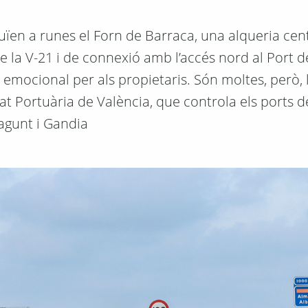
ïen a runes el Forn de Barraca, una alqueria cen
e la V-21 i de connexió amb l’accés nord al Port d
emocional per als propietaris. Són moltes, però, l
tat Portuària de València, que controla els ports d
agunt i Gandia