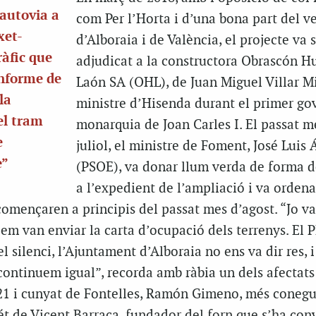
’autovia a
com Per l’Horta i d’una bona part del v
xet-
d’Alboraia i de València, el projecte va 
ràfic que
adjudicat a la constructora Obrascón H
informe de
Laón SA (OHL), de Juan Miguel Villar Mi
la
ministre d’Hisenda durant el primer go
el tram
monarquia de Joan Carles I. El passat m
e
juliol, el ministre de Foment, José Luis 
e”
(PSOE), va donar llum verda de forma d
a l’expedient de l’ampliació i va ordena
omençaren a principis del passat mes d’agost. “Jo va
em van enviar la carta d’ocupació dels terrenys. El 
el silenci, l’Ajuntament d’Alboraia no ens va dir res, 
continuem igual”, recorda amb ràbia un dels afectats
-21 i cunyat de Fontelles, Ramón Gimeno, més coneg
nét de Vicent Barraca, fundador del forn que s’ha conv