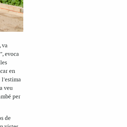
, va
m”, evoca
les
ncar en
 l’estima
la veu
també per
os de
n vistes