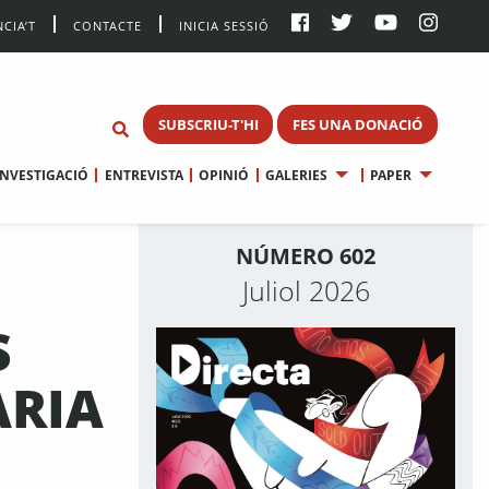
CIA’T
CONTACTE
INICIA SESSIÓ
SUBSCRIU-T'HI
FES UNA DONACIÓ
INVESTIGACIÓ
ENTREVISTA
OPINIÓ
GALERIES
PAPER
NÚMERO 602
Juliol 2026
S
ÀRIA