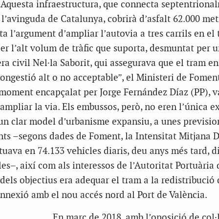
Aquesta infraestructura, que connecta septentriona
 l’avinguda de Catalunya, cobrirà d’asfalt 62.000 met
ta l’argument d’ampliar l’autovia a tres carrils en el
er l’alt volum de tràfic que suporta, desmuntat per 
ra civil Nel·la Saborit, qui assegurava que el tram en
congestió alt o no acceptable”, el Ministeri de Fomen
 moment encapçalat per Jorge Fernández Díaz (PP), v
ampliar la via. Els embussos, però, no eren l’única ex
 un clar model d’urbanisme expansiu, a unes previsio
nts –segons dades de Foment, la Intensitat Mitjana D
ituava en 74.133 vehicles diaris, deu anys més tard, 
les–, així com als interessos de l’Autoritat Portuària 
dels objectius era adequar el tram a la redistribució d
nnexió amb el nou accés nord al Port de València.
En març de 2018, amb l’oposició de col·