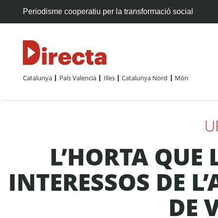
Periodisme cooperatiu per la transformació social
Catalunya
País Valencià
Illes
Catalunya Nord
Món
U
L’HORTA QUE 
INTERESSOS DE L
DE 