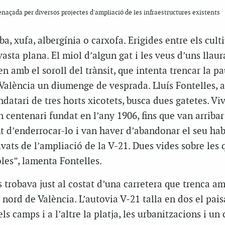
enaçada per diversos projectes d'ampliació de les infraestructures existents
a, xufa, albergínia o carxofa. Erigides entre els culti
vasta plana. El miol d’algun gat i les veus d’uns llaur
n amb el soroll del trànsit, que intenta trencar la p
 València un diumenge de vesprada. Lluís Fontelles, a
ndatari de tres horts xicotets, busca dues gatetes. Viv
n centenari fundat en l’any 1906, fins que van arribar
d’enderrocar-lo i van haver d’abandonar el seu hab
ivats de l’ampliació de la V-21. Dues vides sobre les 
les”, lamenta Fontelles.
s trobava just al costat d’una carretera que trenca am
 nord de València. L’autovia V-21 talla en dos el pais
ls camps i a l’altre la platja, les urbanitzacions i un