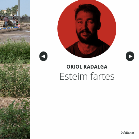
Anterior
◀︎
Sigu
▶︎
ORIOL RADALGA
Esteim fartes
Publicitat