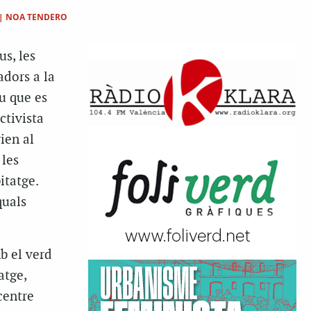
|
NOA TENDERO
us, les
adors a la
au que es
ctivista
ien al
 les
itatge.
quals
b el verd
atge,
 centre