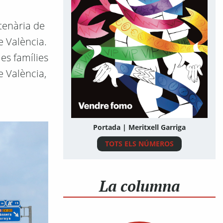
tenària de
e València.
es famílies
e València,
Portada | Meritxell Garriga
TOTS ELS NÚMEROS
La columna