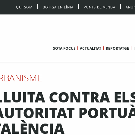
QUI SOM
BOTIGA EN LÍNIA
PUNTS DE VENDA
ANUN
SOTA FOCUS
ACTUALITAT
REPORTATGE
RBANISME
LLUITA CONTRA EL
’AUTORITAT PORTU
VALÈNCIA