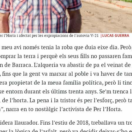
|LUCAS GUERRA
er l’Horta i afectat per les expropiacions de l’autovia V-21
 meu avi només tenia la roba que duia eixe dia. Però
omprar la terra i perquè els seus fills no passaren fa
n de Barraca. L’alqueria va abastir de pa el veïnat de 
, fins que la gent va marxar al poble i va haver de ta
era propietat de la meua família política, però li tinc
xe entorn durant els últims trenta anys. Se’m trenca 
 de l’horta. La pena i la tristor és per l’esforç, però 
a”, narra en to nostàlgic l’activista de Per l’Horta.
dera llaurador. Fins l’estiu de 2018, treballava un tr
per la lògica de l’asfalt, però va decidir deixar-s’ho e