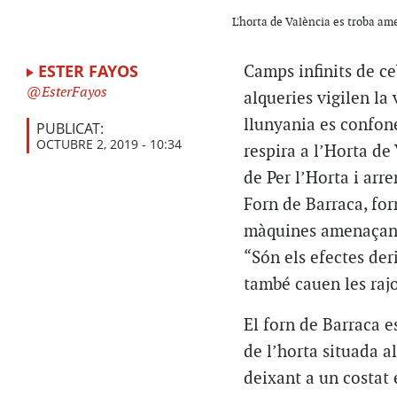
L'horta de València es troba am
ESTER FAYOS
Camps infinits de ceb
EsterFayos
alqueries vigilen la 
llunyania es confone
PUBLICAT:
OCTUBRE 2, 2019 - 10:34
respira a l’Horta de
de Per l’Horta i arre
Forn de Barraca, for
màquines amenaçant 
“Són els efectes der
també cauen les rajo
El forn de Barraca e
de l’horta situada al
deixant a un costat e