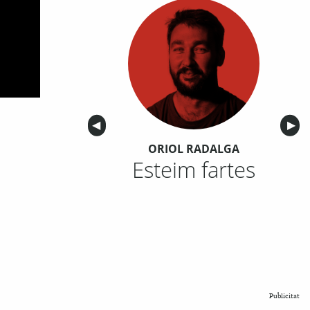
Anterior
◀︎
Sigu
▶︎
ORIOL RADALGA
Esteim fartes
Publicitat