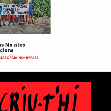
s No a les
cions
ATAFORMA NO+BYPASS