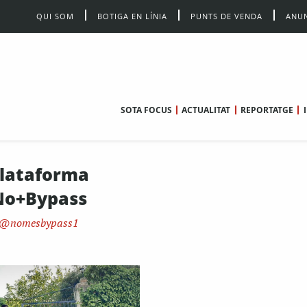
QUI SOM
BOTIGA EN LÍNIA
PUNTS DE VENDA
ANUN
SOTA FOCUS
ACTUALITAT
REPORTATGE
lataforma
No+Bypass
nomesbypass1