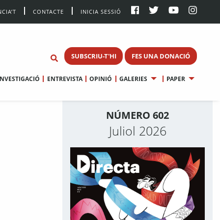
CIA’T
CONTACTE
INICIA SESSIÓ
SUBSCRIU-T'HI
FES UNA DONACIÓ
INVESTIGACIÓ
ENTREVISTA
OPINIÓ
GALERIES
PAPER
NÚMERO 602
Juliol 2026