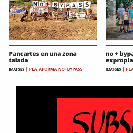
Pancartes en una zona
no + bypa
talada
expropia
|
PLATAFORMA NO+BYPASS
|
PL
IMATGES
IMATGES