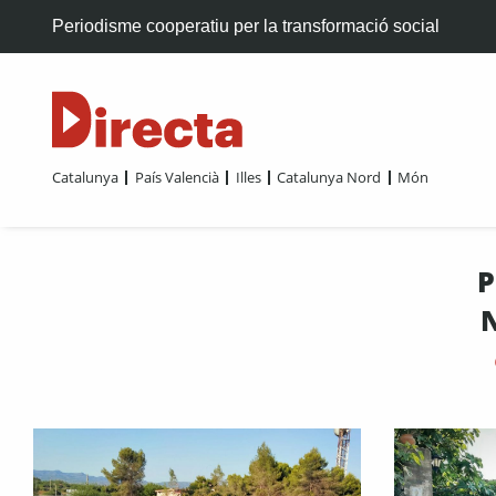
Periodisme cooperatiu per la transformació social
Catalunya
País Valencià
Illes
Catalunya Nord
Món
P