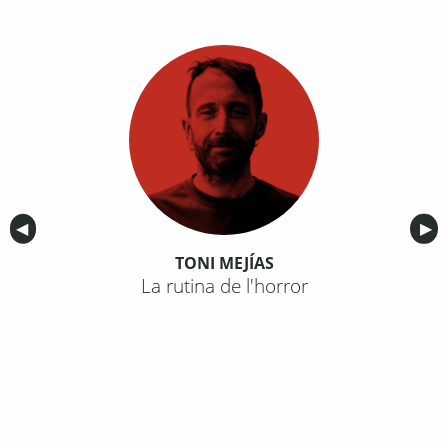
Anterior
◀︎
Sig
▶︎
TONI MEJÍAS
La rutina de l'horror