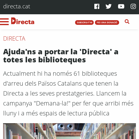
directa.cat
SUBSCRIU-T'HI
FES UNA DONACIÓ
DIRECTA
Ajuda'ns a portar la 'Directa' a
totes les biblioteques
Actualment hi ha només 61 biblioteques
d'arreu dels Països Catalans que tenen la
Directa a les seves prestatgeries. Llancem la
campanya "Demana-la!" per fer que arribi més
lluny i a més espais de lectura pública