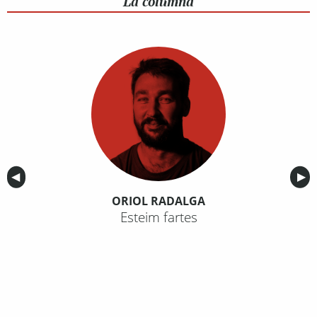
La columna
Anterior
◀︎
Sig
▶︎
ORIOL RADALGA
Esteim fartes