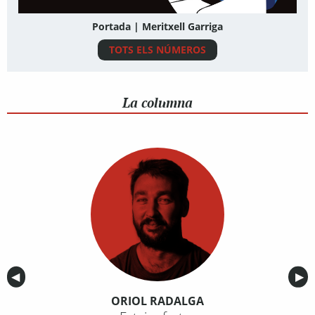
Portada | Meritxell Garriga
TOTS ELS NÚMEROS
La columna
Anterior
◀︎
Sig
▶︎
ORIOL RADALGA