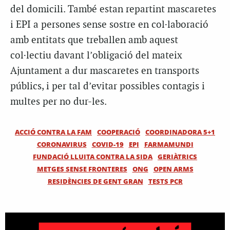
del domicili. També estan repartint mascaretes
i
EPI
a persones sense sostre en col·laboració
amb entitats que treballen amb aquest
col·lectiu davant l’obligació del mateix
Ajuntament a dur mascaretes en transports
públics, i per tal d’evitar possibles contagis i
multes per no dur-les.
ACCIÓ CONTRA LA FAM
COOPERACIÓ
COORDINADORA 5+1
CORONAVIRUS
COVID-19
EPI
FARMAMUNDI
FUNDACIÓ LLUITA CONTRA LA SIDA
GERIÀTRICS
METGES SENSE FRONTERES
ONG
OPEN ARMS
RESIDÈNCIES DE GENT GRAN
TESTS PCR