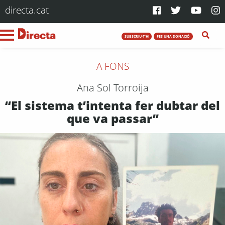
directa.cat
SUBSCRIU-T'HI
FES UNA DONACIÓ
A FONS
Ana Sol Torroija
“El sistema t’intenta fer dubtar del
que va passar”