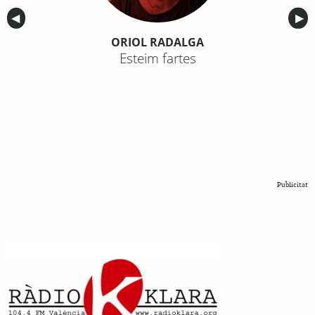
Anterior
◀︎
Sig
▶︎
ORIOL RADALGA
Esteim fartes
Publicitat