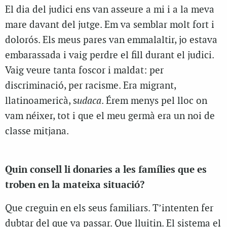
E
l dia del judici ens van asseure a mi i a la meva
mare davant del jutge. Em va semblar molt fort i
dolorós. Els meus pares van emmalaltir, jo estava
embarassada i vaig perdre el fill durant el judici.
Vaig veure tanta foscor i maldat: per
discriminació, per racisme. Era migrant,
llatinoamericà,
s
udaca
. Érem menys pel lloc on
vam néixer, tot i que el meu germà era un noi de
classe mitjana.
Quin consell li donaries a les famílies que es
troben en la mateixa situació?
Q
ue creguin en els seus familiars. T’intenten fer
dubtar del que va passar. Que lluitin. El sistema el