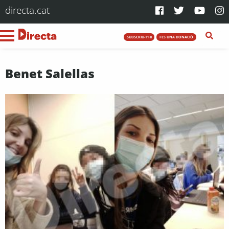
directa.cat
SUBSCRIU-T'HI
FES UNA DONACIÓ
Benet Salellas