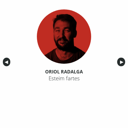
Anterior
◀︎
Sig
▶︎
ORIOL RADALGA
Esteim fartes