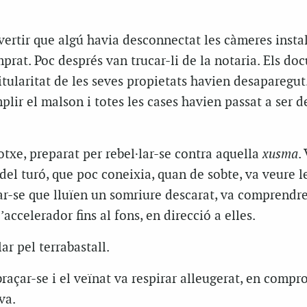
ertir que algú havia desconnectat les càmeres instal
prat. Poc després van trucar-li de la notaria. Els do
itularitat de les seves propietats havien desaparegut
plir el malson i totes les cases havien passat a ser de
cotxe, preparat per rebel·lar-se contra aquella
xusma
.
i del turó, que poc coneixia, quan de sobte, va veure l
r-se que lluïen un somriure descarat, va comprendre
’accelerador fins al fons, en direcció a elles.
ar pel terrabastall.
açar-se i el veïnat va respirar alleugerat, en compr
va.