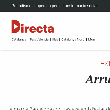
Periodisme cooperatiu per la transformació social
Catalunya
País Valencià
Illes
Catalunya Nord
Món
EX
Arru
La marca Barcelona contrastava amb l’estat de