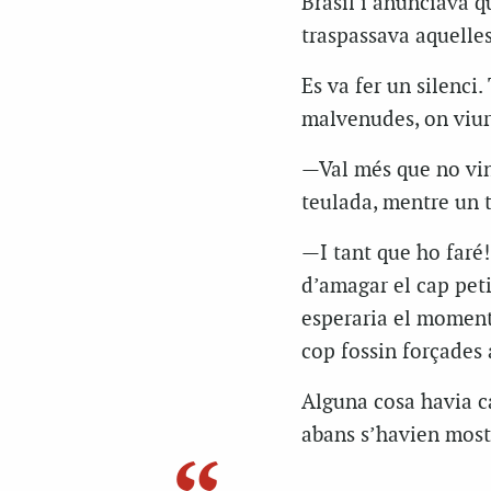
Brasil i anunciava q
traspassava aquelles 
Es va fer un silenci
malvenudes, on viure
—Val més que no vin
teulada, mentre un te
—I tant que ho faré!
d’amagar el cap petit
esperaria el moment
cop fossin forçades 
Alguna cosa havia ca
abans s’havien mostr