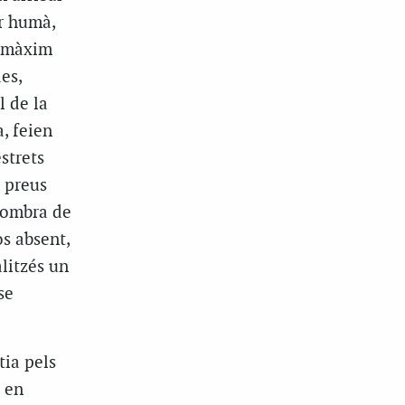
or humà,
l màxim
es,
l de la
, feien
strets
s preus
L’ombra de
s absent,
alitzés un
se
tia pels
à en