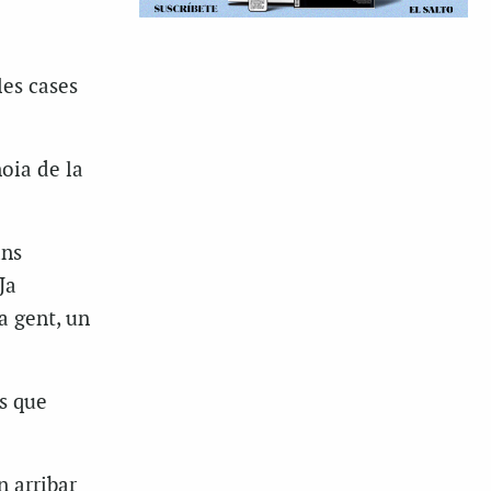
les cases
oia de la
ans
Ja
a gent, un
s que
n arribar