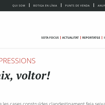
QUI SOM
BOTIGA EN LÍNIA
PUNTS DE VENDA
ANUN
SOTA FOCUS
ACTUALITAT
REPORTATGE
PRESSIONS
ix, voltor!
 les cases construïdes clandestinament feia seixa