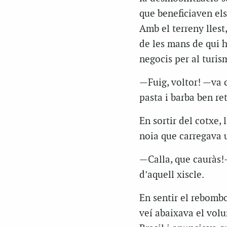
que beneficiaven el
Amb el terreny llest,
de les mans de qui h
negocis per al turi
—Fuig, voltor! —va 
pasta i barba ben re
En sortir del cotxe,
noia que carregava u
—Calla, que cauràs!—
d’aquell xiscle.
En sentir el rebombo
veí abaixava el volu