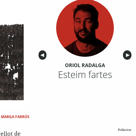
Anterior
◀︎
Sigu
▶︎
ORIOL RADALGA
Esteim fartes
|
MARGA FARRÚS
Publicitat
cellot de