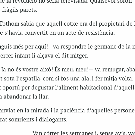
ue la revolució no seria televisada. Qualsevol soroll
fràgils parets.
. Tothom sabia que aquell cotxe era del propietari de 
 s’havia convertit en un acte de resistència.
guis més per aquí!—va respondre le germane de la n
rcer infant li alçava el dit mitger.
 Ja no és vostre això! És meu, meu!— va remugar, ab
 sota l’espatlla, com si fos una ala, i fer mitja volta. 
 oportú per degustar l’aliment habitacional d’aquell
a abandonar la llar.
nviat en la mirada i la paciència d’aquelles persone
at somrients i dialogants.
Van córrer les setmanes i, sense avís, va