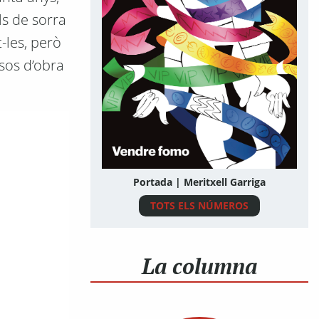
ls de sorra
-les, però
sos d’obra
Portada | Meritxell Garriga
TOTS ELS NÚMEROS
La columna