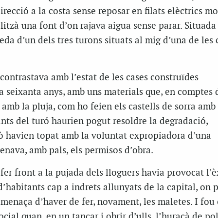
recció a la costa sense reposar en filats elèctrics mo
litzà una font d’on rajava aigua sense parar. Situad
eda d’un dels tres turons situats al mig d’una de les 
ontrastava amb l’estat de les cases construïdes
a seixanta anys, amb uns materials que, en comptes 
n amb la pluja, com ho feien els castells de sorra amb
ants del turó haurien pogut resoldre la degradació,
rò havien topat amb la voluntat expropiadora d’una
frenava, amb
pals
, els permisos d’obra.
 fer front a la pujada dels lloguers havia provocat l’
d’habitants cap a indrets allunyats de la capital, on 
amenaça d’haver de fer, novament, les maletes. I fou
cial quan, en un tancar i obrir d’ulls, l’huracà de po