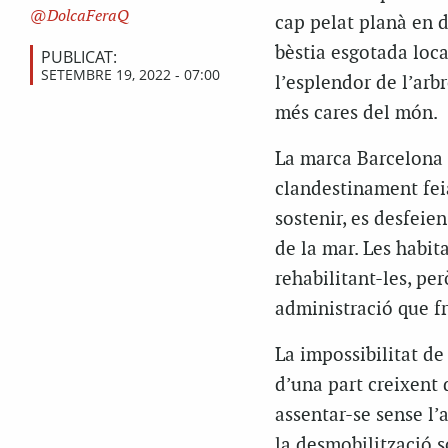
DolcaFeraQ
cap pelat planà en di
bèstia esgotada loca
PUBLICAT:
SETEMBRE 19, 2022 - 07:00
l’esplendor de l’arbr
més cares del món.
La marca Barcelona c
clandestinament fei
sostenir, es desfeie
de la mar. Les habit
rehabilitant-les, pe
administració que 
La impossibilitat de
d’una part creixent 
assentar-se sense l’
la desmobilització so