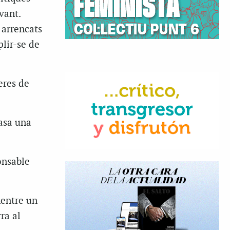
vant.
 arrencats
plir-se de
eres de
casa una
onsable
mentre un
ra al