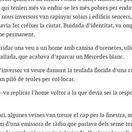
s qui tenien més va endur-se les més pobres per enda
 nous inversors van rapinyar solars i edificis sencers,
avia fet créixer la ciutat. Buidada d’identitat, va om
sme permanent.
cridar una veu a un home amb camisa d’orenetes, ull
tallada, que acabava d’aparcar un Mercedes blanc.
 l’inversor va veure damunt la teulada florida d’una 
n piló de teules per col·locar.
va replicar l’home voltor a la que devia ser la resp
ri, algunes veïnes van treure el cap per la finestra, 
m d’una emissora de ràdio que parlava dels sense ter