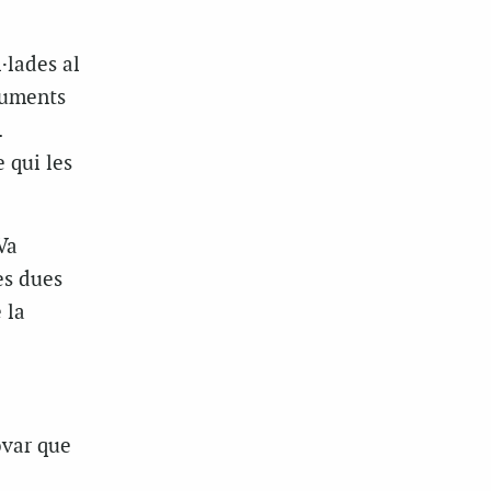
·lades al
cuments
.
 qui les
 Va
es dues
 la
ovar que