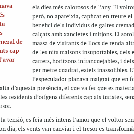
anava
els dies més calorosos de l’any. El volt
és
però, no apareixia, capficat en treure e
ta
benefici dels individus de galtes cremad
es
calçats amb xancletes i mitjons. El sorol
eneral de
massa de visitants de llocs de renda alta
ents cap
de les nits malsons insuportables, dels e
l’avar
carrers, horitzons infranquejables, i del
per metre quadrat, estels inassolibles. 
l’especulador planava malgrat que en fo
falta d’aquesta presència, el que va fer que es materi
es residents d’orígens diferents cap als turistes, sen
rsor.
 tensió, es feia més intens l’amor que el voltor sen
on dia, els vents van canviar i el tresor es transform