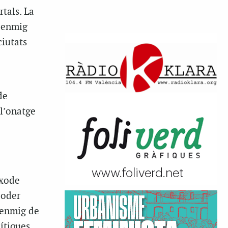
rtals. La
a enmig
ciutats
de
 l’onatge
èxode
poder
 enmig de
lítiques