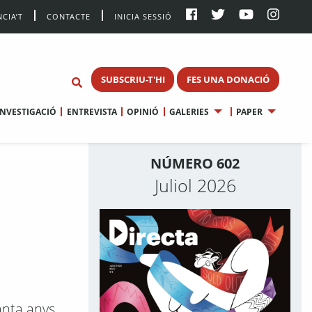
CIA’T
CONTACTE
INICIA SESSIÓ
SUBSCRIU-T'HI
FES UNA DONACIÓ
INVESTIGACIÓ
ENTREVISTA
OPINIÓ
GALERIES
PAPER
NÚMERO 602
Juliol 2026
nta anys,