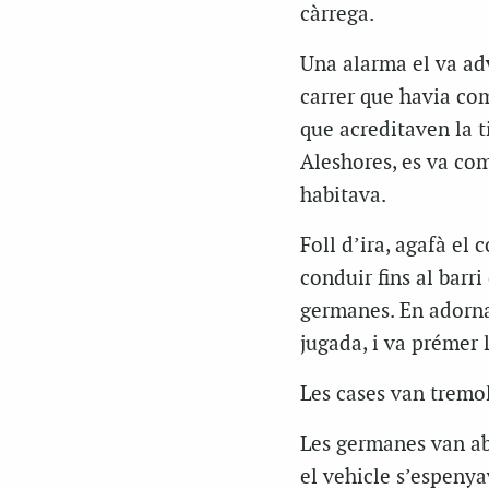
càrrega.
Una alarma el va adv
carrer que havia com
que acreditaven la t
Aleshores, es va com
habitava.
Foll d’ira, agafà el 
conduir fins al barr
germanes. En adorna
jugada, i va prémer l
Les cases van tremol
Les germanes van abr
el vehicle s’espenya