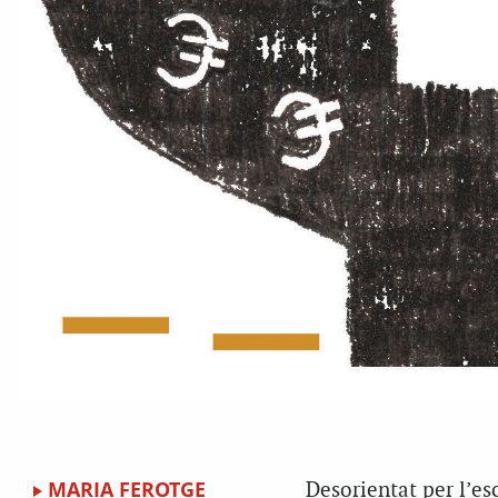
MARIA FEROTGE
D
esorientat per l’es