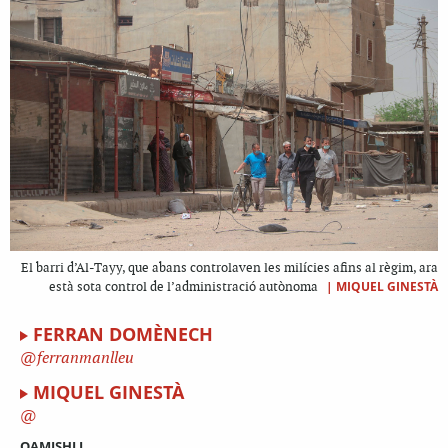
El barri d’Al-Tayy, que abans controlaven les milícies afins al règim, ara
|
MIQUEL GINESTÀ
està sota control de l’administració autònoma
FERRAN DOMÈNECH
ferranmanlleu
MIQUEL GINESTÀ
QAMISHLI