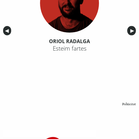
Anterior
◀︎
Sig
▶︎
ORIOL RADALGA
Esteim fartes
Publicitat