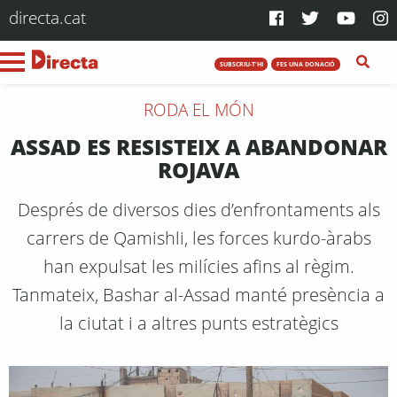
directa.cat
SUBSCRIU-T'HI
FES UNA DONACIÓ
RODA EL MÓN
ASSAD ES RESISTEIX A ABANDONAR
ROJAVA
Després de diversos dies d’enfrontaments als
carrers de Qamishli, les forces kurdo-àrabs
han expulsat les milícies afins al règim.
Tanmateix, Bashar al-Assad manté presència a
la ciutat i a altres punts estratègics