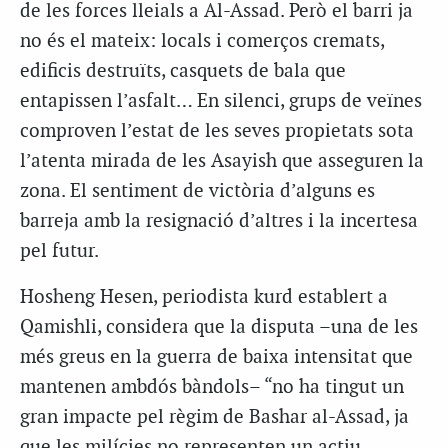
de les forces lleials a Al-Assad. Però el barri ja
no és el mateix: locals i comerços cremats,
edificis destruïts, casquets de bala que
entapissen l’asfalt… En silenci, grups de veïnes
comproven l’estat de les seves propietats sota
l’atenta mirada de les Asayish que asseguren la
zona. El sentiment de victòria d’alguns es
barreja amb la resignació d’altres i la incertesa
pel futur.
Hosheng Hesen, periodista kurd establert a
Qamishli, considera que la disputa –una de les
més greus en la guerra de baixa intensitat que
mantenen ambdós bàndols– “no ha tingut un
gran impacte pel règim de Bashar al-Assad, ja
que les milícies no representen un actiu