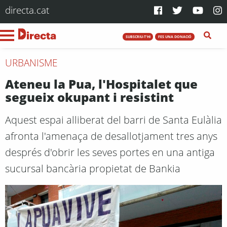
directa.cat
SUBSCRIU-T'HI
FES UNA DONACIÓ
URBANISME
Ateneu la Pua, l'Hospitalet que
segueix okupant i resistint
Aquest espai alliberat del barri de Santa Eulàlia
afronta l'amenaça de desallotjament tres anys
després d'obrir les seves portes en una antiga
sucursal bancària propietat de Bankia