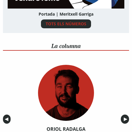
Portada | Meritxell Garriga
TOTS ELS NÚMEROS
La columna
Anterior
◀︎
Sig
▶︎
ORIOL RADALGA