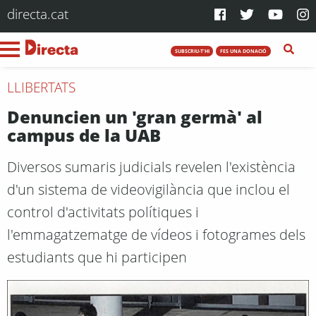
directa.cat
SUBSCRIU-T'HI
FES UNA DONACIÓ
LLIBERTATS
Denuncien un 'gran germà' al
campus de la UAB
Diversos sumaris judicials revelen l'existència
d'un sistema de videovigilància que inclou el
control d'activitats polítiques i
l'emmagatzematge de vídeos i fotogrames dels
estudiants que hi participen