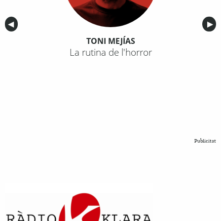
Anterior
◀︎
Sig
▶︎
TONI MEJÍAS
La rutina de l'horror
Publicitat