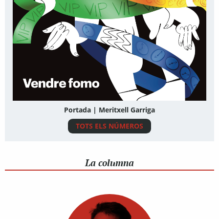
Portada | Meritxell Garriga
TOTS ELS NÚMEROS
La columna