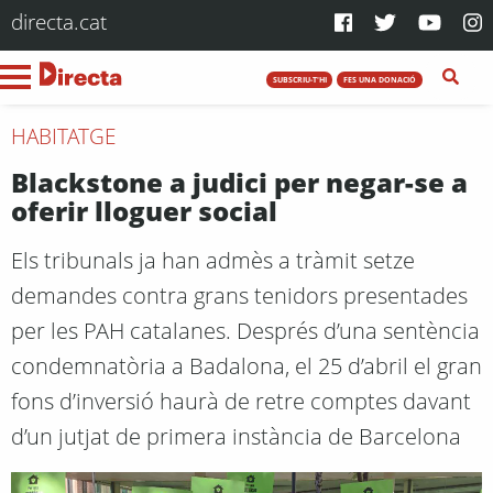
directa.cat
SUBSCRIU-T'HI
FES UNA DONACIÓ
HABITATGE
Blackstone a judici per negar-se a
oferir lloguer social
Els tribunals ja han admès a tràmit setze
demandes contra grans tenidors presentades
per les PAH catalanes. Després d’una sentència
condemnatòria a Badalona, el 25 d’abril el gran
fons d’inversió haurà de retre comptes davant
d’un jutjat de primera instància de Barcelona