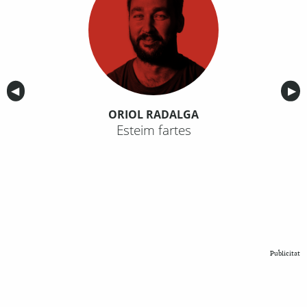
Anterior
◀︎
Sig
▶︎
ORIOL RADALGA
Esteim fartes
Publicitat